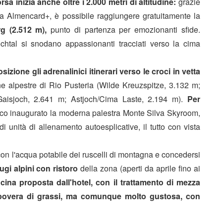
rsa inizia anche oltre i 2.000 metri di altitudine:
grazie
na Almencard+, è possibile raggiungere gratuitamente la
g (2.512 m),
punto di partenza per emozionanti sfide.
chtal si snodano appassionanti tracciati verso la cima
sizione gli adrenalinici itinerari verso le croci in vetta
ne alpestre di Rio Pusteria (Wilde Kreuzspitze, 3.132 m;
 Gaisjoch, 2.641 m; Astjoch/Cima Laste, 2.194 m).
Per
oco inaugurato la moderna palestra
Monte Silva Skyroom
,
i unità di allenamento autoesplicative, il tutto con vista
i con l'acqua potabile dei ruscelli di montagna e concedersi
fugi alpini con ristoro
della zona (aperti da aprile fino ai
ucina proposta dall'hotel, con il trattamento di mezza
povera di grassi, ma comunque molto gustosa, con