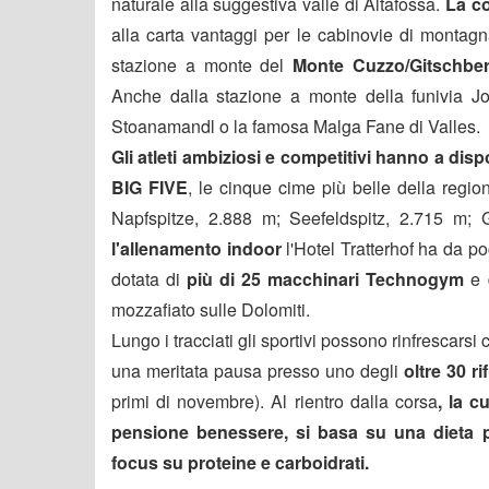
naturale alla suggestiva valle di Altafossa.
La co
alla carta vantaggi per le cabinovie di montag
stazione a monte del
Monte Cuzzo/Gitschber
Anche dalla stazione a monte della funivia Jo
Stoanamandl o la famosa Malga Fane di Valles.
Gli atleti ambiziosi e competitivi hanno a dispo
BIG FIVE
, le cinque cime più belle della regio
Napfspitze, 2.888 m; Seefeldspitz, 2.715 m;
l'allenamento indoor
l'Hotel Tratterhof ha da p
dotata di
più di 25 macchinari Technogym
e d
mozzafiato sulle Dolomiti.
Lungo i tracciati gli sportivi possono rinfrescars
una meritata pausa presso uno degli
oltre 30 ri
primi di novembre). Al rientro dalla corsa
, la c
pensione benessere, si basa su una
dieta 
focus su proteine e carboidrati.