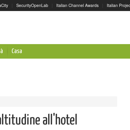
aCity
|
SecurityOpenLab
|
Italian Channel Awards
|
Italian Proj
tà
Casa
ltitudine all'hotel