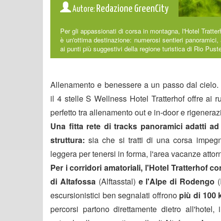
Redazione GreenCity
Autore:
Per gli appassionati di corsa in montagna, l'Hotel Tratte
è un'ottima destinazione: numerosi sentieri panoramici, 
ai punti più suggestivi della regione turistica di Rio Puste
Allenamento e benessere a un passo dal cielo. 
il
4 stelle S Wellness Hotel Tratterhof
offre ai ru
perfetto tra allenamento out e in-door e rigenera
Una fitta rete di tracks panoramici adatti ad
struttura:
sia che si tratti di una corsa impe
leggera per tenersi in forma, l'area vacanze attorn
Per i corridori amatoriali, l'Hotel Tratterhof co
di Altafossa
(Alftasstal)
e l'Alpe di Rodengo
escursionistici ben segnalati offrono
più di 100 
percorsi partono direttamente dietro all'hotel,