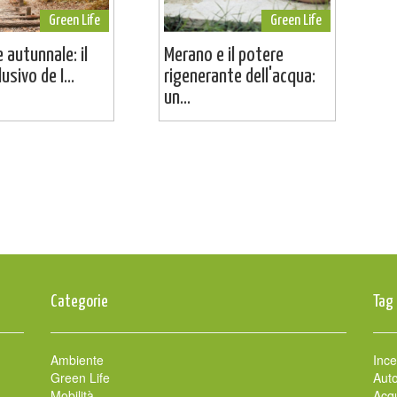
Green Life
Green Life
 autunnale: il
Merano e il potere
usivo de I...
rigenerante dell'acqua:
un...
Categorie
Tag
Ambiente
Ince
Green Life
Auto
Mobilità
Acqu