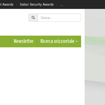
ect Awards
|
Italian Security Awards
|
...
Newsletter
Ricerca orizzontale