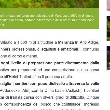
rhof, situato sull'altopiano soleggiato di Maranza a 1500 m di quota,
adatti alla corsa, partono direttamente dalla struttura e conducono
ria.
Situato a 1.500 m di altitudine a
Maranza
in Alto Adige,
nners professionisti, dilettantisti e amatoriali il connubio
zione di corpo e mente.
 ogni livello di preparazione parte direttamente dalla
gnativa per prepararsi ad una competizione o una corsa
o all'Hotel Tratterhof ha il percorso adatto.
nsiglia i sentieri con poco dislivello attraverso la
valle
(Rodenecker Alm) con la Cima Laste (Astjoch). I sentieri
km di trail da corsa
con diversi gradi di difficoltà. Cinque
 in corrispondenza del bosco che costituisce l'ingresso