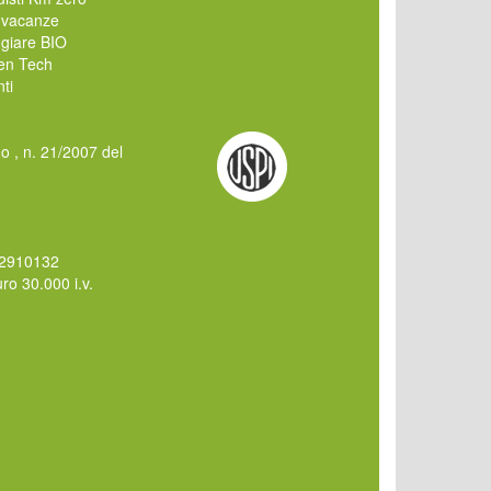
 vacanze
giare BIO
en Tech
ti
mo , n. 21/2007 del
62910132
o 30.000 i.v.