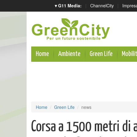
▾ G11 Media:
|
ChannelCity
|
Impres
Home
Ambiente
Green Life
Mobili
Home
Green Life
news
Corsa a 1500 metri di a