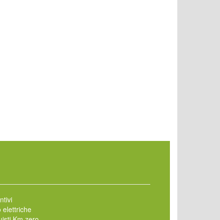
ntivi
 elettriche
isti Km zero