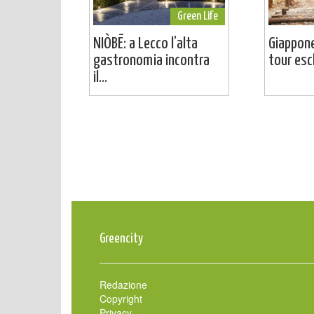
Green Life
NIÒBĒ: a Lecco l’alta
Giappone
gastronomia incontra
tour escl
il...
Greencity
Redazione
Copyright
Privacy