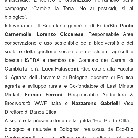
campagna “Cambia la Terra. No ai pesticidi, sì al
biologico”.
Interverranno: il Segretario generale di FederBio
Paolo
Carnemolla
,
Lorenzo Ciccarese
, Responsabile Area
conservazione e uso sostenibile della biodiversità e del
suolo e della gestione sostenibile dei sistemi agricoli e
forestali ISPRA e membro del Comitato dei Garanti di
Cambia la Terra;
Luca Falasconi
, Ricercatore alla Facoltà
di Agraria dell’Università di Bologna, docente di Politica
agraria e sviluppo rurale e Co-fondatore di Last Minute
Market,
Franco Ferroni
, Responsabile Agricoltura &
Biodiversità WWF Italia e
Nazzareno Gabrielli
Vice
Direttore di Banca Etica.
A seguire la presentazione della guida “Eco-Bio in Città –
biologico e naturale a Bologna”, realizzata da Eco-Bio
Confesercenti, e la BIOmerenda dedicata ai più