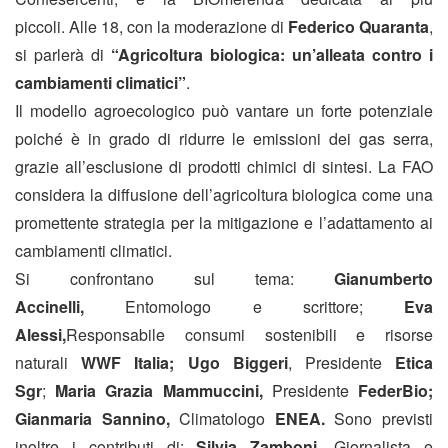
piccoli.
Alle 18, con la moderazione di
Federico Quaranta
,
si parlerà di
“Agricoltura biologica: un’alleata contro i
cambiamenti climatici”
.
Il modello agroecologico può vantare un forte potenziale
poiché è in grado di ridurre le emissioni dei gas serra,
grazie all’esclusione di prodotti chimici di sintesi. La FAO
considera la diffusione dell’agricoltura biologica come una
promettente strategia per la mitigazione e l’adattamento ai
cambiamenti climatici.
Si confrontano sul tema:
Gianumberto
Accinelli,
Entomologo e scrittore;
Eva
Alessi,
Responsabile consumi sostenibili e risorse
naturali
WWF Italia; Ugo Biggeri
, Presidente
Etica
Sgr
;
Maria Grazia Mammuccini,
Presidente
FederBio;
Gianmaria Sannino,
Climatologo
ENEA.
Sono previsti
inoltre i contributi di:
Silvia Zamboni,
Giornalista e