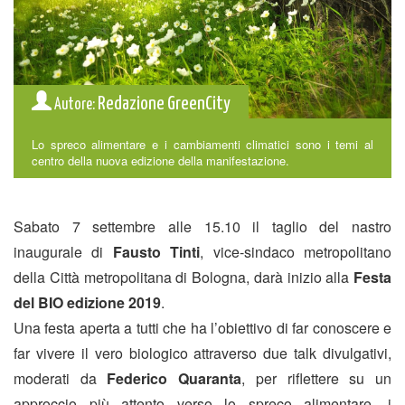
Redazione GreenCity
Autore:
Lo spreco alimentare e i cambiamenti climatici sono i temi al
centro della nuova edizione della manifestazione.
Sabato 7 settembre alle 15.10 il taglio del nastro
inaugurale di
Fausto Tinti
, vice-sindaco metropolitano
della Città metropolitana di Bologna, darà inizio alla
Festa
del BIO edizione 2019
.
Una festa aperta a tutti che ha l’obiettivo di far conoscere e
far vivere il vero biologico attraverso due talk divulgativi,
moderati da
Federico Quaranta
, per riflettere su un
approccio più attento verso lo spreco alimentare, i