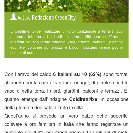
Redazione GreenCity
Autore:
L’investimento per realizzare un orto tradizionale a terra si può
stimare – informa la Coldiretti – intorno ai 250 euro per 20 metri
quadrati per acquistare terriccio, vasi, attrezzi, sementi, piantine
ecc. Per coltivare su terrazzi e balconi bastano invece poche
decine di euro.
Con l’arrivo del caldo
6 italiani su 10 (62%)
sono tornati
all’aperto per la cura di verdure, ortaggi, di piante e fiori in
vaso o nella terra, in orti, giardini, balconi e terrazzi
.
E’
quanto emerge dall’indagine
Coldiretti/Ixe’
in occasione
della giornata dedicata all’orto in città.
Quest’anno si prevede un vero balzo delle superfici
coltivate a orti familiari in Italia che fanno registrare un
aumento del 6,3% per raggiungere i 174 milioni di metri