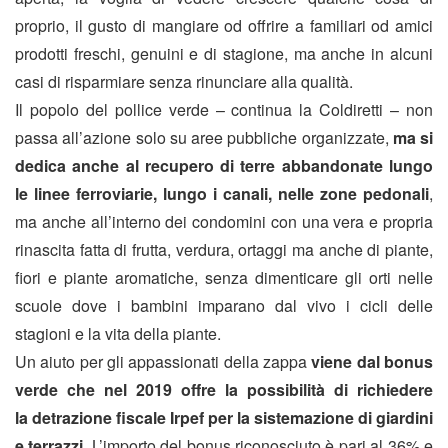
proprio, il gusto di mangiare od offrire a familiari od amici
prodotti freschi, genuini e di stagione, ma anche in alcuni
casi di risparmiare senza rinunciare alla qualità.
Il popolo del pollice verde – continua la Coldiretti – non
passa all’azione solo su aree pubbliche organizzate,
ma si
dedica anche al recupero di terre abbandonate lungo
le linee ferroviarie, lungo i canali, nelle zone pedonali
,
ma anche all’interno dei condomini con una vera e propria
rinascita fatta di frutta, verdura, ortaggi ma anche di piante,
fiori e piante aromatiche, senza dimenticare gli orti nelle
scuole dove i bambini imparano dal vivo i cicli delle
stagioni e la vita della piante.
Un aiuto per gli appassionati della zappa
viene dal bonus
verde che nel 2019 offre la possibilità di richiedere
la detrazione fiscale Irpef per la sistemazione di giardini
e terrazzi
. L’importo del bonus riconosciuto è pari al 36% e