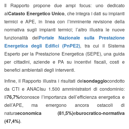
Il Rapporto propone due ampi focus: uno dedicato
al
Catasto Energetico Unico
, che integra i dati su impianti
termici e APE, in linea con l’imminente revisione della
normativa sugli impianti termici; l’altro illustra le nuove
funzionalità del
Portale Nazionale sulla Prestazione
Energetica degli Edifici (PnPE2)
, tra cui il Sistema
Esperto per la Prestazione Energetica (SEPE), una guida
per cittadini, aziende e PA su incentivi fiscali, costi e
benefici ambientali degli interventi.
Infine, il Rapporto illustra i risultati del
sondaggio
condotto
da CTI e ANACIsu 1.500 amministratori di condominio:
il
76,7%
riconosce l’importanza dell’efficienza energetica e
dell’APE, ma emergono ancora ostacoli di
natura
economica (81,5%)
e
burocratico-normativa
(47,4%)
.