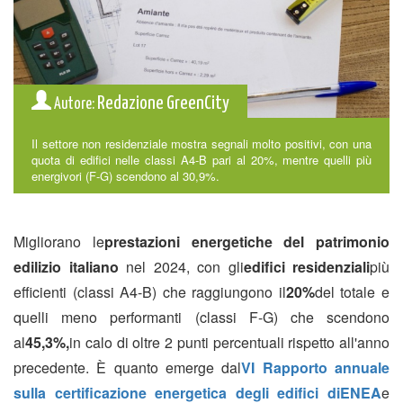
Redazione GreenCity
Autore:
Il settore non residenziale mostra segnali molto positivi, con una
quota di edifici nelle classi A4-B pari al 20%, mentre quelli più
energivori (F-G) scendono al 30,9%.
Migliorano le
prestazioni energetiche del patrimonio
edilizio italiano
nel 2024, con gli
edifici residenziali
più
efficienti (classi A4-B) che raggiungono il
20%
del totale e
quelli meno performanti (classi F-G) che scendono
al
45,3%,
in calo di oltre 2 punti percentuali rispetto all'anno
precedente. È quanto emerge dal
VI Rapporto annuale
sulla certificazione energetica degli edifici di
ENEA
e