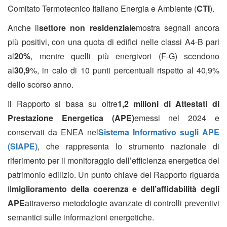
Comitato Termotecnico Italiano Energia e Ambiente (
CTI
).
Anche il
settore non residenziale
mostra segnali ancora
più positivi, con una quota di edifici nelle classi A4-B pari
al
20%
, mentre quelli più energivori (F-G) scendono
al
30,9
%, in calo di 10 punti percentuali rispetto al 40,9%
dello scorso anno.
Il Rapporto si basa su oltre
1,2 milioni di Attestati di
Prestazione Energetica (APE)
emessi nel 2024 e
conservati da ENEA nel
Sistema Informativo sugli APE
(SIAPE)
, che rappresenta lo strumento nazionale di
riferimento per il monitoraggio dell’efficienza energetica del
patrimonio edilizio. Un punto chiave del Rapporto riguarda
il
miglioramento della coerenza e dell’affidabilità degli
APE
attraverso metodologie avanzate di controlli preventivi
semantici sulle informazioni energetiche.