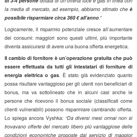
di 3-4 persone
dotata di un’offerta luce e gas in linea con
la media di mercato, ad esempio, abbiamo stimato che
è
possibile risparmiare circa 360 € all’anno
.”
Logicamente, il risparmio potenziale cresce all’aumentare
dei consumi: maggiori sono questi ultimi, più importante
diventa assicurarsi di avere una buona offerta energetica.
Il cambio di fornitore è un’operazione gratuita che può
essere effettuata da tutti gli intestatari di forniture di
energia elettrica o gas
. È stato già evidenziato quanto
possa risultare vantaggioso per gli utenti non beneficiari di
bonus, ma va sottolineato che in alcuni casi anche le
persone che ricevono il bonus sociale (classificati come
clienti vulnerabili) possono risparmiare cambiando offerta.
Lo spiega ancora Vyshka:
“Da diversi mesi ormai non si
trovavano offerte del mercato libero più vantaggiose delle
condizioni economiche proposte dal servizio di maggior