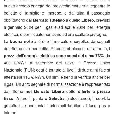
nuovo decreto energia dei provvedimenti per alleggerire le
bollette di famiglie e imprese, e dall’altra il passaggio
obbligatorio dal
Mercato Tutelato
a quello
Libero
, previsto
a gennaio 2024 per il gas e ad aprile 2024 per l'energia
elettrica, e per il quale non sono ad ora scattate proroghe.
La
buona notizia
è che il mercato energetico dà segnali
del ritorno alla normalità. Rispetto al picco di un anno fa,
i
prezzi dell’energia elettrica sono scesi del circa 73%
: da
430 €/MWh a settembre del 2022, il Prezzo Unico
Nazionale (PUN) oggi è tornato ai livelli di due anni fa e si
attesta sui 115 €/MWh. Un simile trend si verifica anche per
il gas. Un altro segnale di normalizzazione è rappresentato
dal ritorno
nel Mercato Libero
delle
offerte a prezzo
fisso
.
A fare il punto è
Selectra
(selectra.net), il servizio
gratuito che confronta i principali fornitori di luce, gas e
internet.