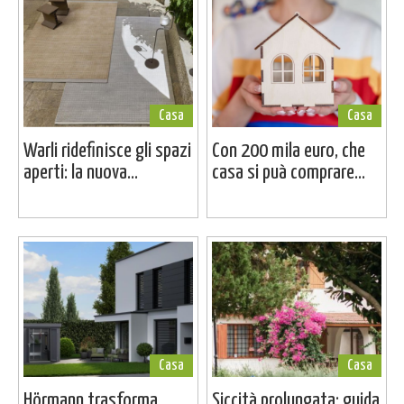
Casa
Casa
Warli ridefinisce gli spazi
Con 200 mila euro, che
aperti: la nuova...
casa si puà comprare...
Casa
Casa
Hörmann trasforma
Siccità prolungata: guida