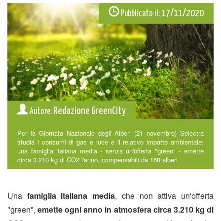
17/11/2020
Pubblicato il:
Redazione GreenCity
Autore:
Per la Giornata Nazionale degli Alberi (21 novembre) Selectra
studia i consumi di gas e luce e il relativo impatto ambientale:
una famiglia italiana media - senza un'offerta "green" - emette
circa 3.210 kg di CO2 l'anno, compensabili da 160 alberi.
Una
famiglia italiana media
, che non attiva un'offerta
"green",
emette ogni anno in atmosfera circa 3.210 kg di