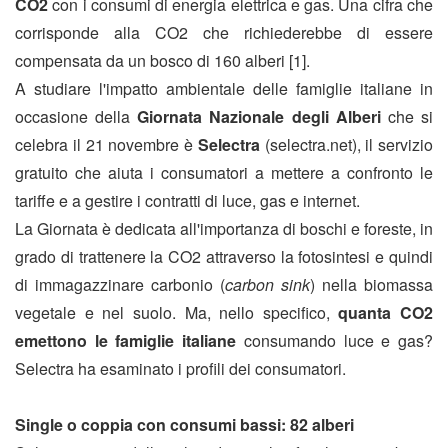
CO2
con i consumi di energia elettrica e gas. Una cifra che
corrisponde alla CO2 che richiederebbe di essere
compensata da un bosco di 160 alberi [1].
A studiare l'impatto ambientale delle famiglie italiane in
occasione della
Giornata Nazionale degli Alberi
che si
celebra il 21 novembre è
Selectra
(selectra.net), il servizio
gratuito che aiuta i consumatori a mettere a confronto le
tariffe e a gestire i contratti di luce, gas e internet.
La Giornata è dedicata all'importanza di boschi e foreste, in
grado di trattenere la CO2 attraverso la fotosintesi e quindi
di immagazzinare carbonio (
carbon sink
) nella biomassa
vegetale e nel suolo.
Ma, nello specifico,
quanta CO2
emettono le famiglie italiane
consumando luce e gas?
Selectra ha esaminato i profili dei consumatori.
Single o coppia con consumi bassi: 82 alberi