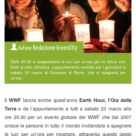
Redazione GreenCity
Autore:
Dalle 20.30 si spegneranno le luci per un’ora per un futuro che
limiti la crisi climatica. L’appuntamento centrale per i giornalisti è
sabato 23 marzo al Colosseo di Roma, che si spegnerà per
un’ora.
Il
WWF
lancia anche quest’anno
Earth Hour, l’Ora della
Terra
e da l’appuntamento a tutti a sabato 23 marzo alle
ore 20.30 per un evento globale del WWF che dal 2007
unisce le persone in tutto il mondo invitandole a spegnere
le luci per un’ora per mostrare, attraverso questo gesto