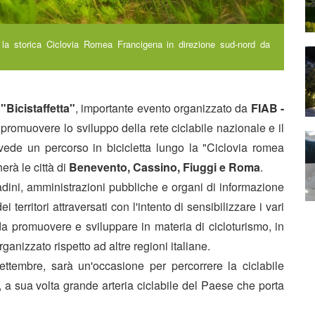
à la storica Ciclovia Romea Francigena in direzione sud-nord da
i
"Bicistaffetta"
, importante evento organizzato da
FIAB -
promuovere lo sviluppo della rete ciclabile nazionale e il
vede un percorso in bicicletta lungo la "Ciclovia romea
rà le città di
Benevento, Cassino, Fiuggi e Roma
.
tadini, amministrazioni pubbliche e organi di informazione
 territori attraversati con l'intento di sensibilizzare i vari
da promuovere e sviluppare in materia di cicloturismo, in
nizzato rispetto ad altre regioni italiane.
ttembre, sarà un'occasione per percorrere la ciclabile
, a sua volta grande arteria ciclabile del Paese che porta