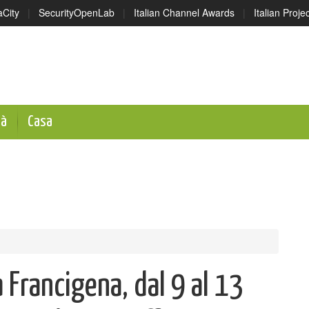
aCity
|
SecurityOpenLab
|
Italian Channel Awards
|
Italian Proj
tà
Casa
 Francigena, dal 9 al 13