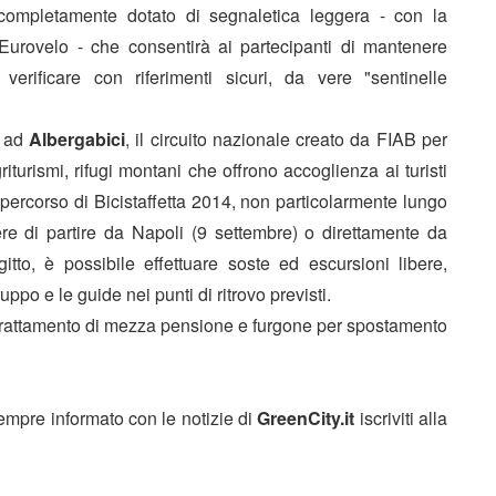
à completamente dotato di segnaletica leggera - con la
 Eurovelo - che consentirà ai partecipanti di mantenere
erificare con riferimenti sicuri, da vere "sentinelle
o ad
Albergabici
, il circuito nazionale creato da FIAB per
iturismi, rifugi montani che offrono accoglienza ai turisti
Il percorso di Bicistaffetta 2014, non particolarmente lungo
ere di partire da Napoli (9 settembre) o direttamente da
itto, è possibile effettuare soste ed escursioni libere,
ppo e le guide nei punti di ritrovo previsti.
i, trattamento di mezza pensione e furgone per spostamento
sempre informato con le notizie di
GreenCity.it
iscriviti alla