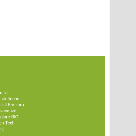
ntivi
 elettriche
isti Km zero
 vacanze
giare BIO
en Tech
ti