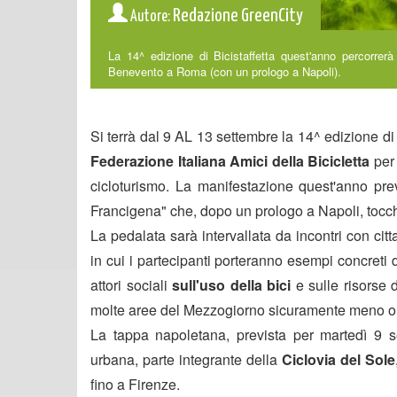
Redazione GreenCity
Autore:
La 14^ edizione di Bicistaffetta quest'anno percorrer
Benevento a Roma (con un prologo a Napoli).
Si terrà dal 9 AL 13 settembre la 14^ edizione d
Federazione Italiana Amici della Bicicletta
per 
cicloturismo. La manifestazione quest'anno pre
Francigena" che, dopo un prologo a Napoli, tocche
La pedalata sarà intervallata da incontri con cit
in cui i partecipanti porteranno esempi concreti dei
attori sociali
sull'uso della bici
e sulle risorse 
molte aree del Mezzogiorno sicuramente meno orga
La tappa napoletana, prevista per martedì 9 se
urbana, parte integrante della
Ciclovia del Sole
fino a Firenze.