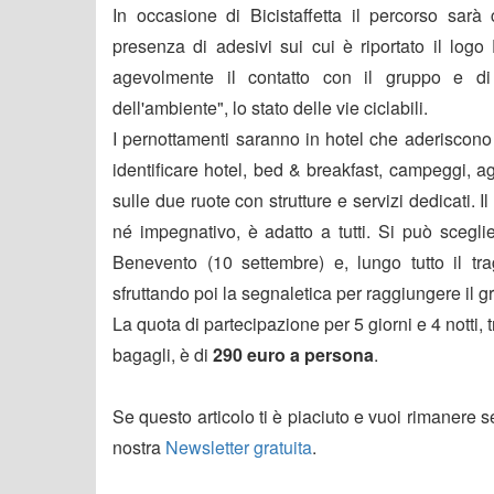
In occasione di Bicistaffetta il percorso sar
presenza di adesivi sui cui è riportato il logo
agevolmente il contatto con il gruppo e di v
dell'ambiente", lo stato delle vie ciclabili.
I pernottamenti saranno in hotel che aderiscon
identificare hotel, bed & breakfast, campeggi, agr
sulle due ruote con strutture e servizi dedicati. 
né impegnativo, è adatto a tutti. Si può scegli
Benevento (10 settembre) e, lungo tutto il trag
sfruttando poi la segnaletica per raggiungere il gru
La quota di partecipazione per 5 giorni e 4 nott
bagagli, è di
290 euro a persona
.
Se questo articolo ti è piaciuto e vuoi rimanere 
nostra
Newsletter gratuita
.