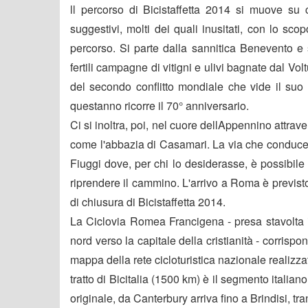
ll percorso di Bicistaffetta 2014 si muove su
suggestivi, molti dei quali inusitati, con lo scopo
percorso. Si parte dalla sannitica Benevento e s
fertili campagne di vitigni e ulivi bagnate dal Vol
del secondo conflitto mondiale che vide il suo
questanno ricorre il 70° anniversario.
Ci si inoltra, poi, nel cuore dellAppennino attraver
come l'abbazia di Casamari. La via che conduce i
Fiuggi dove, per chi lo desiderasse, è possibile
riprendere il cammino. L'arrivo a Roma è previst
di chiusura di Bicistaffetta 2014.
La Ciclovia Romea Francigena - presa stavolta i
nord verso la capitale della cristianità - corrispon
mappa della rete cicloturistica nazionale realizza
tratto di Bicitalia (1500 km) è il segmento italiano
originale, da Canterbury arriva fino a Brindisi, tr