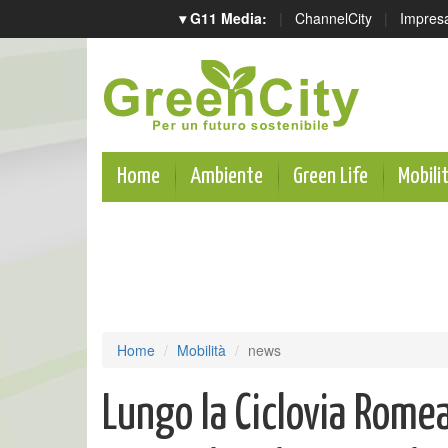
▾ G11 Media:
|
ChannelCity
|
Impres
Home
Ambiente
Green Life
Mobili
Home
Mobilità
news
Lungo la Ciclovia Romea