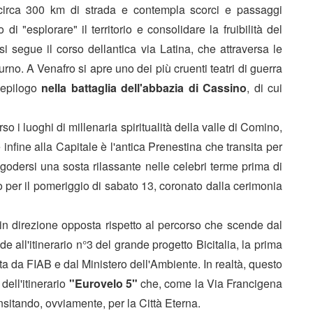
 circa 300 km di strada e contempla scorci e passaggi
 di "esplorare" il territorio e consolidare la fruibilità del
i segue il corso dellantica via Latina, che attraversa le
turno. A Venafro si apre uno dei più cruenti teatri di guerra
 epilogo
nella battaglia dell'abbazia di Cassino
, di cui
so i luoghi di millenaria spiritualità della valle di Comino,
nfine alla Capitale è l'antica Prenestina che transita per
 godersi una sosta rilassante nelle celebri terme prima di
o per il pomeriggio di sabato 13, coronato dalla cerimonia
n direzione opposta rispetto al percorso che scende dal
de all'itinerario n°3 del grande progetto Bicitalia, la prima
ta da FIAB e dal Ministero dell'Ambiente. In realtà, questo
 dell'itinerario
"Eurovelo 5"
che, come la Via Francigena
ansitando, ovviamente, per la Città Eterna.