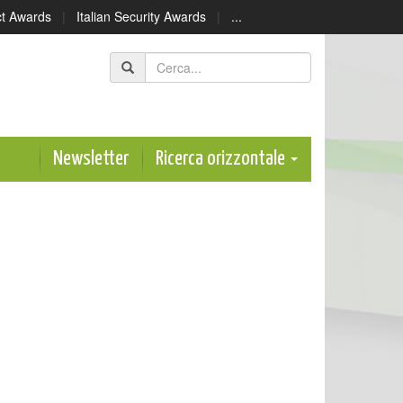
ect Awards
|
Italian Security Awards
|
...
Newsletter
Ricerca orizzontale