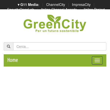
▾ G11 Media:
|
ChannelCity
|
ImpresaCity
|
SecurityOpenLab
|
Italian Channel Awards
|
Italian Project
Awards
|
Italian Security Awards
|
...
Home
Toggle
naviga