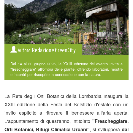
Redazione GreenCity
Autore:
Dal 14 al 30 giugno 2026, la XXIII edizione dell'evento invita a
"frescheggiare" all'ombra delle piante, offrendo laboratori, mostre
e incontri per riscoprire la connessione con la natura.
La Rete degli Orti Botanici della Lombardia inaugura la
XXIII edizione della Festa del Solstizio d'estate con un
invito esplicito a ritrovare il benessere all'aria aperta.
L'appuntamento di quest'anno, intitolato
"Frescheggiare.
Orti Botanici, Rifugi Climatici Urbani"
, si svilupperà
dal