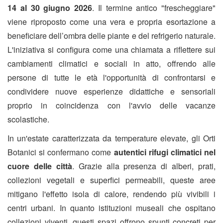
14 al 30 giugno 2026
. Il termine antico "frescheggiare"
viene riproposto come una vera e propria esortazione a
beneficiare dell’ombra delle piante e del refrigerio naturale.
L'iniziativa si configura come una chiamata a riflettere sui
cambiamenti climatici e sociali in atto, offrendo alle
persone di tutte le età l'opportunità di confrontarsi e
condividere nuove esperienze didattiche e sensoriali
proprio in coincidenza con l'avvio delle vacanze
scolastiche.
In un'estate caratterizzata da temperature elevate, gli Orti
Botanici si confermano come
autentici rifugi climatici nel
cuore delle città
. Grazie alla presenza di alberi, prati,
collezioni vegetali e superfici permeabili, queste aree
mitigano l'effetto isola di calore, rendendo più vivibili i
centri urbani. In quanto istituzioni museali che ospitano
collezioni viventi, questi spazi offrono spunti concreti per