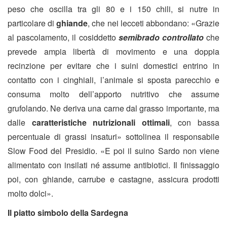
peso che oscilla tra gli 80 e i 150 chili, si nutre in
particolare di
ghiande
, che nei lecceti abbondano: «Grazie
al pascolamento, il cosiddetto
semibrado controllato
che
prevede ampia libertà di movimento e una doppia
recinzione per evitare che i suini domestici entrino in
contatto con i cinghiali, l’animale si sposta parecchio e
consuma molto dell’apporto nutritivo che assume
grufolando. Ne deriva una carne dal grasso importante, ma
dalle
caratteristiche nutrizionali ottimali
, con bassa
percentuale di grassi insaturi» sottolinea il responsabile
Slow Food del Presidio. «E poi il suino Sardo non viene
alimentato con insilati né assume antibiotici. Il finissaggio
poi, con ghiande, carrube e castagne, assicura prodotti
molto dolci».
Il piatto simbolo della Sardegna