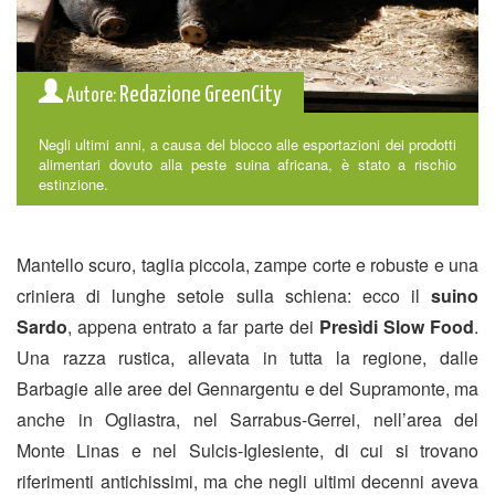
Redazione GreenCity
Autore:
Negli ultimi anni, a causa del blocco alle esportazioni dei prodotti
alimentari dovuto alla peste suina africana, è stato a rischio
estinzione.
Mantello scuro, taglia piccola, zampe corte e robuste e una
criniera di lunghe setole sulla schiena: ecco il
suino
Sardo
, appena entrato a far parte dei
Presìdi Slow Food
.
Una razza rustica, allevata in tutta la regione, dalle
Barbagie alle aree del Gennargentu e del Supramonte, ma
anche in Ogliastra, nel Sarrabus-Gerrei, nell’area del
Monte Linas e nel Sulcis-Iglesiente, di cui si trovano
riferimenti antichissimi, ma che negli ultimi decenni aveva