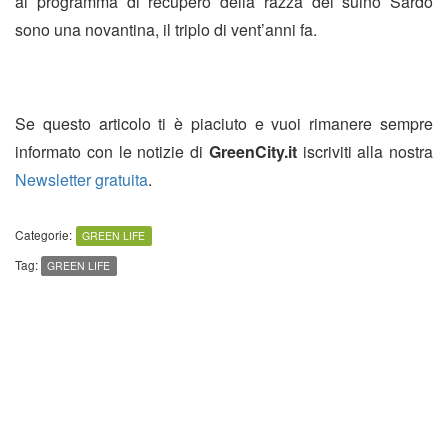
al programma di recupero della razza del suino Sardo
sono una novantina, il triplo di vent’anni fa.
Se questo articolo ti è piaciuto e vuoi rimanere sempre
informato con le notizie di
GreenCity.it
iscriviti alla nostra
Newsletter gratuita
.
Categorie:
GREEN LIFE
Tag:
GREEN LIFE