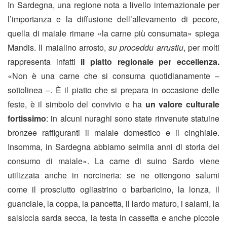
In Sardegna, una regione nota a livello internazionale per
l’importanza e la diffusione dell’allevamento di pecore,
quella di maiale rimane «la carne più consumata» spiega
Mandis. Il maialino arrosto,
su proceddu arrustiu
, per molti
rappresenta infatti
il piatto regionale per eccellenza.
«Non è una carne che si consuma quotidianamente –
sottolinea –. È il piatto che si prepara in occasione delle
feste, è
il simbolo del convivio e ha
un valore culturale
fortissimo
: in alcuni nuraghi sono state rinvenute statuine
bronzee raffiguranti il maiale domestico e il cinghiale.
Insomma, in Sardegna abbiamo seimila anni di storia del
consumo di maiale». La carne di suino Sardo viene
utilizzata anche in norcineria: se ne ottengono salumi
come il prosciutto ogliastrino o barbaricino, la lonza, il
guanciale, la coppa, la pancetta, il lardo maturo, i salami, la
salsiccia sarda secca, la testa in cassetta e anche piccole