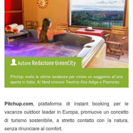
Redazione GreenCity
Autore:
Pitchup rivela le ultime tendenze per vivere un soggiorno all’aria
aperta in Italia. Al Nord vincono Trentino Alto Adige e Piemonte.
Pitchup.com
, piattaforma di instant booking per le
vacanze outdoor leader in Europa, promuove un concetto
di turismo sostenibile, a stretto contatto con la natura,
senza rinunciare al comfort.