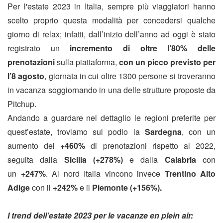
Per l'estate 2023 in Italia, sempre più viaggiatori hanno
scelto proprio questa modalità per concedersi qualche
giorno di relax; infatti, dall’inizio dell’anno ad oggi è stato
registrato un
incremento di oltre l’80% delle
prenotazioni
sulla piattaforma,
con un picco previsto per
l’8 agosto
, giornata in cui oltre 1300 persone si troveranno
in vacanza soggiornando in una delle strutture proposte da
Pitchup.
Andando a guardare nel dettaglio le regioni preferite per
quest’estate, troviamo sul podio la
Sardegna
, con un
aumento del
+460%
di prenotazioni rispetto al 2022,
seguita dalla
Sicilia (+278%)
e dalla
Calabria
con
un
+247%
. Al nord Italia vincono invece
Trentino Alto
Adige
con il
+242%
e il
Piemonte (+156%).
I trend dell’estate 2023 per le vacanze en plein air: