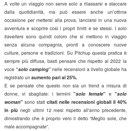
A volte un viaggio non serve solo a rilassarsi e staccare
dalla quotidianità, ma può essere anche un’ottima
occasione per mettersi alla prova, lanciarsi in una nuova
avventura e scoprire così i propri limiti e se stessi. I
solo
travellers
sono quindi coloro che si mettono in viaggio
senza alcuna compagnia, pronti a conoscere nuove
culture, persone e tradizioni. Su Pitchup questa pratica è
sempre più diffusa, basti pensare che rispetto al 2022 la
voce
“
solo camping
”
nelle recensioni a livello globale ha
registrato un
aumento pari al 25%.
E se pensate che questo non sia un trend a misura di
donne, vi sbagliate: i termini
"
solo female
"
e
"
solo
woman
"
sono stati
citati nelle recensioni globali il 40%
in più
negli ultimi 12 mesi rispetto all'anno precedente,
dimostrando che è proprio vero il detto “Meglio sole, che
male accompagnate”.