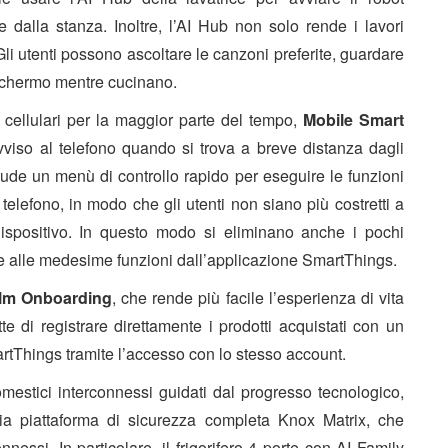
 dalla stanza. Inoltre, l’AI Hub non solo rende i lavori
li utenti possono ascoltare le canzoni preferite, guardare
o schermo mentre cucinano.
cellulari per la maggior parte del tempo,
Mobile Smart
viso al telefono quando si trova a breve distanza dagli
clude un menù di controllo rapido per eseguire le funzioni
 telefono, in modo che gli utenti non siano più costretti a
dispositivo. In questo modo si eliminano anche i pochi
e alle medesime funzioni dall’applicazione SmartThings.
lm Onboarding
, che rende più facile l’esperienza di vita
di registrare direttamente i prodotti acquistati con un
hings tramite l’accesso con lo stesso account.
domestici interconnessi guidati dal progresso tecnologico,
 piattaforma di sicurezza completa Knox Matrix, che
nnessi. In particolare, il frigorifero 4 porte con AI Family