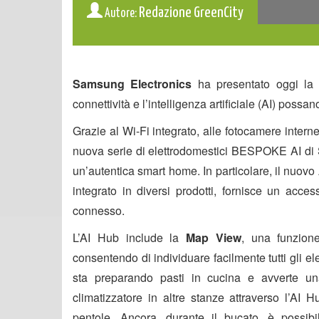
Redazione GreenCity
Autore:
Samsung Electronics
ha presentato oggi la 
connettività e l’intelligenza artificiale (AI) possa
Grazie al Wi-Fi integrato, alle fotocamere interne
nuova serie di elettrodomestici BESPOKE AI di S
un’autentica smart home. In particolare, il nuov
integrato in diversi prodotti, fornisce un access
connesso.
L’AI Hub include la
Map View
, una funzion
consentendo di individuare facilmente tutti gli el
sta preparando pasti in cucina e avverte un
climatizzatore in altre stanze attraverso l’AI 
pentole. Ancora, durante il bucato, è possibi