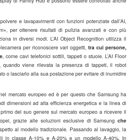
 display di Family Hub e possono essere controllati anche
vere e lavapavimenti con funzioni potenziate dall’AI,
, per ottenere risultati di pulizia avanzati e con più
ziona in diversi modi. L’AI Object Recognition utilizza il
ecamera per riconoscere vari oggetti,
tra cui persone,
re
, come cavi telefonici sottili, tappeti o stuoie. L’AI Floor
, quando viene rilevata la presenza di tappeti, il robot
to o lasciarlo alla sua postazione per evitare di inumidire
nte nel mercato europeo ed è per questo che Samsung ha
ndi dimensioni ad alta efficienza energetica
e la linea di
 il primo del suo genere sul mercato europeo a ricevere il
ropei, grazie alle soluzioni esclusive di Samsung
che
spetto al modello tradizionale. Passando al lavaggio, la
elli in classe A-10% e A-20% e un modello A-40%. In