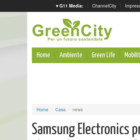
▾ G11 Media:
|
ChannelCity
|
Impres
Home
Ambiente
Green Life
Mobili
Home
Casa
news
Samsung Electronics pr