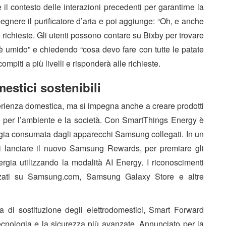
l contesto delle interazioni precedenti per garantirne la
pegnere il purificatore d’aria e poi aggiunge: “Oh, e anche
 richieste. Gli utenti possono contare su Bixby per trovare
è umido” e chiedendo “cosa devo fare con tutte le patate
mpiti a più livelli e risponderà alle richieste.
mestici sostenibili
perienza domestica, ma si impegna anche a creare prodotti
re per l’ambiente e la società. Con SmartThings Energy è
nergia consumata dagli apparecchi Samsung collegati. In un
 lanciare il nuovo Samsung Rewards, per premiare gli
ergia utilizzando la modalità AI Energy. I riconoscimenti
lizzati su Samsung.com, Samsung Galaxy Store e altre
nza di sostituzione degli elettrodomestici, Smart Forward
nologia e la sicurezza più avanzate. Annunciato per la