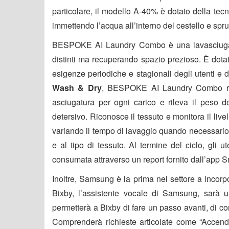
particolare, il modello A-40% è dotato della te
immettendo l’acqua all’interno del cestello e spr
BESPOKE AI Laundry Combo è una lavasciuga Al
distinti ma recuperando spazio prezioso. È dotata
esigenze periodiche e stagionali degli utenti e di
Wash & Dry
, BESPOKE AI Laundry Combo rego
asciugatura per ogni carico e rileva il peso d
detersivo. Riconosce il tessuto
e monitora il liv
variando il tempo di lavaggio quando necessario. 
e al tipo di tessuto. Al termine del ciclo, gli
consumata attraverso un report fornito dall’app 
Inoltre, Samsung è la prima nel settore a incorpor
Bixby, l’assistente vocale di Samsung, sarà u
permetterà a Bixby di fare un passo avanti, di 
Comprenderà richieste articolate come “Accendi