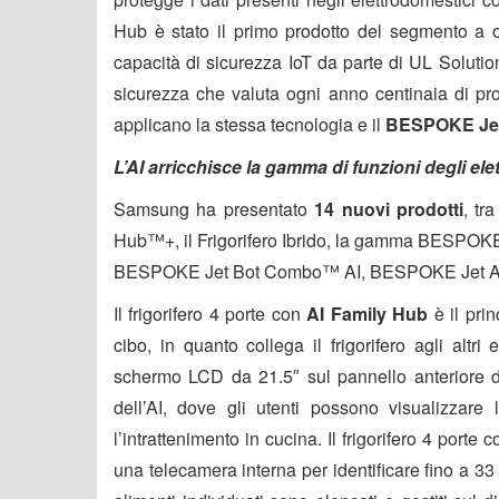
Hub è stato il primo prodotto del segmento a ot
capacità di sicurezza IoT da parte di UL Soluti
sicurezza che valuta ogni anno centinaia di pr
applicano la stessa tecnologia e il
BESPOKE Jet
L’AI arricchisce la gamma di funzioni degli e
Samsung ha presentato
14 nuovi prodotti
, tr
Hub™+, il Frigorifero Ibrido, la gamma BESPOK
BESPOKE Jet Bot Combo™ AI, BESPOKE Jet AI™, 
Il frigorifero 4 porte con
AI Family Hub
è il pri
cibo, in quanto collega il frigorifero agli altr
schermo LCD da 21.5″ sul pannello anteriore des
dell’AI, dove gli utenti possono visualizzare 
l’intrattenimento in cucina. Il frigorifero 4 porte
una telecamera interna per identificare fino a 33 