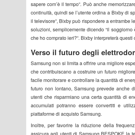
sapere com’è il tempo”. Può anche memorizzare i
continuità, quindi se l’utente ordina a Bixby di s
il televisore”, Bixby può rispondere a entrambe le
soluzioni, semplicemente dicendo “il soggiorno 
che ho comprato ieri?”. Bixby interpreterà questi co
Verso il futuro degli elettrodo
Samsung non si limita a offrire una migliore es
che contribuiscano a costruire un futuro miglio
facile monitorare e controllare la quantità di e
futuro non lontano, Samsung prevede anche di
utenti che risparmiano una certa quantità di en
accumulati potranno essere convertiti e uti
piattaforme di acquisto Samsung.
Inoltre, per favorire la riduzione della freque
assicura agli utenti di Samsung BESPOKE la tec