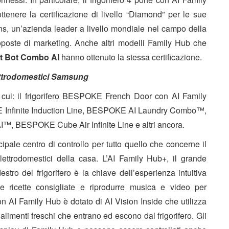
tenere la certificazione di livello “Diamond” per le sue
ons, un’azienda leader a livello mondiale nel campo della
oposte di marketing. Anche altri modelli Family Hub
che
 Bot Combo AI
hanno ottenuto la stessa certificazione.
lettrodomestici Samsung
a cui: il frigorifero BESPOKE French Door con AI Family
E Infinite Induction Line, BESPOKE AI Laundry Combo™,
BESPOKE Cube Air Infinite Line e altri ancora.
ncipale centro di controllo per tutto quello che concerne il
i elettrodomestici della casa. L’AI Family Hub+, il grande
tro del frigorifero è la chiave dell’esperienza intuitiva
le ricette consigliate e riprodurre musica e video per
 con AI Family Hub è dotato di AI Vision Inside
che utilizza
alimenti freschi che entrano ed escono dal frigorifero. Gli