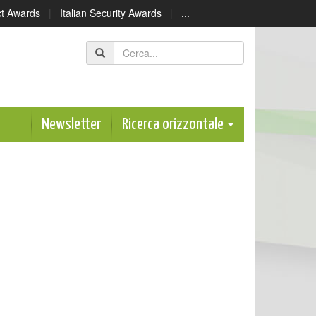
ect Awards
|
Italian Security Awards
|
...
Newsletter
Ricerca orizzontale