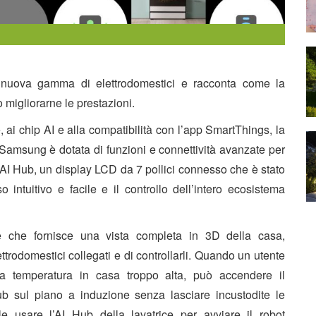
nuova gamma di elettrodomestici e racconta come la
no migliorarne le prestazioni.
, ai chip AI e alla compatibilità con l’app SmartThings, la
amsung è dotata di funzioni e connettività avanzate per
o AI Hub, un display LCD da 7 pollici connesso che è stato
o intuitivo e facile e il controllo dell’intero ecosistema
e che fornisce una vista completa in 3D della casa,
ettrodomestici collegati e di controllarli. Quando un utente
a temperatura in casa troppo alta, può accendere il
Hub sul piano a induzione
senza lasciare incustodite le
le usare l’AI Hub della lavatrice per avviare il robot