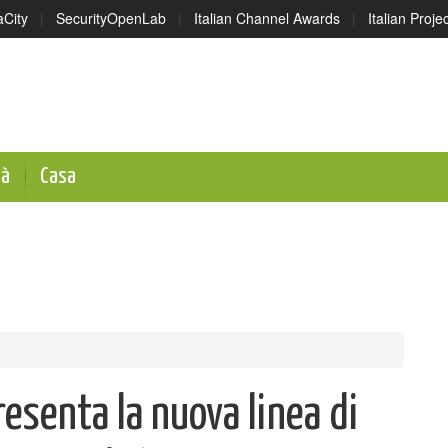
aCity
|
SecurityOpenLab
|
Italian Channel Awards
|
Italian Proj
tà
Casa
esenta la nuova linea di