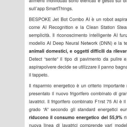
alimenti individuati sono elencati e gestiti sul
sull’app SmartThings.
BESPOKE Jet Bot Combo AI è un robot aspirapol
come AI Recognition e la Clean Station Steam+
semplicità. Il riconoscimento intelligente AI fun
modello AI Deep Neural Network (DNN) e la tel
animali domestici, e oggetti difficili da rileva
Detect “sente” il tipo di pavimento da pulire e
aspirapolvere decide se utilizzare il panno bagna
il tappeto.
Il risparmio energetico è un criterio importa
presentato il nuovo frigorifero combinato di gra
lavatrici. Il frigorifero combinato F1rst 75 AI è
grado “A” secondo gli standard energetici eu
riducono il consumo energetico del 55,9%
ri
nuova linea di lavatrici comprende vari mod