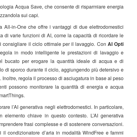
cnologia Acqua Save, che consente di risparmiare energia
uzzandola sui capi.
l-in-One che offre i vantaggi di due elettrodomestici
 di varie funzioni di AI, come la capacità di ricordare le
 consigliare il ciclo ottimale per il lavaggio. Con
AI Opti
la in modo intelligente le prestazioni di lavaggio e
el bucato per erogare la quantità ideale di acqua e di
ello di sporco durante il ciclo, aggiungendo più detersivo e
Inoltre, regola il processo di asciugatura in base al peso
 utenti possono monitorare la quantità di energia e acqua
SmartThings.
are l’AI generativa negli elettrodomestici. In particolare,
n elemento chiave in questo contesto. L’AI generativa
comprendere frasi complesse e di sostenere conversazioni.
 il condizionatore d’aria in modalità WindFree e fammi