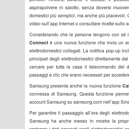
aspirapolvere in salotto, senza doversi muovere
domestici più semplici, ma anche più piacevoli. G
video sull’app Internet o consultare ricette sull
Considerando che le persone tengono con sé i 
Connect
è una nuova funzione che invia un av
elettrodomestici collegati. La notifica pop-up in
principali degli elettrodomestici direttamente dal
cercare per tutta la casa il telecomando del 
passaggi e clic che erano necessari per acceder
Samsung presenta anche la nuova funzione
Ca
connessa di Samsung. Questa funzione permette 
account Samsung su samsung.com nell’app SmartT
Per garantire il passaggio all’era degli elettro
Samsung ha anche messo in mostra la propria
protegge i dati presenti negli elettrodomestici co