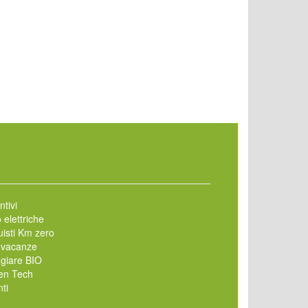
ntivi
 elettriche
isti Km zero
 vacanze
giare BIO
en Tech
ti