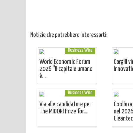
Notizie che potrebbero interessarti:
Business Wire
World Economic Forum
Cargill v
2026 “Il capitale umano
Innovat
è...
Business Wire
Via alle candidature per
Coolbro
The MIDORI Prize for...
nel 2026
Cleantech