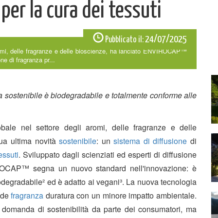
per la cura dei tessuti
24/07/2025
Pubblicato il:
romi, delle fragranze e delle bioscienze, ha lanciato ENVIROCAP™
ne di fragranza pr...
za sostenibile è biodegradabile e totalmente conforme alle
ale nel settore degli aromi, delle fragranze e delle
a ultima novità
sostenibile
: un
sistema di diffusione
di
essuti
. Sviluppato dagli scienziati ed esperti di diffusione
VIROCAP™ segna un nuovo standard nell'innovazione: è
degradabile² ed è adatto ai vegani³. La nuova tecnologia
onde
fragranza
duratura con un minore impatto ambientale.
omanda di sostenibilità da parte dei consumatori, ma