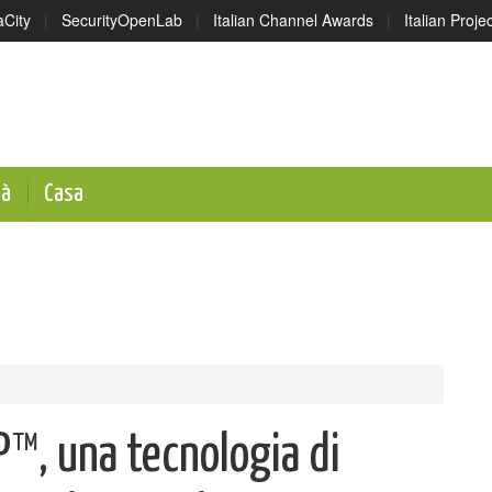
aCity
|
SecurityOpenLab
|
Italian Channel Awards
|
Italian Proj
tà
Casa
™, una tecnologia di