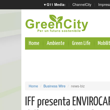
▾ G11 Media:
|
ChannelCity
|
Impres
Home
Ambiente
Green Life
Mobili
Home
Business Wire
news-biz
IFF presenta ENVIROCAP