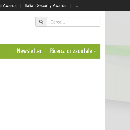
ect Awards
|
Italian Security Awards
|
...
Newsletter
Ricerca orizzontale