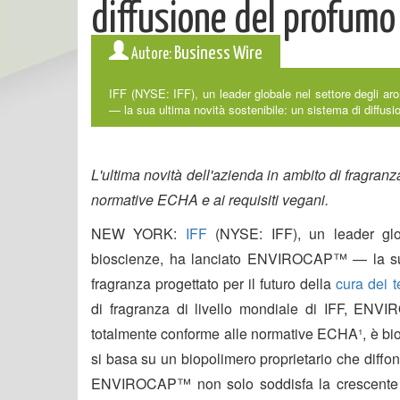
diffusione del profumo 
Business Wire
Autore:
IFF (NYSE: IFF), un leader globale nel settore degli a
— la sua ultima novità sostenibile: un sistema di diffusio
L'ultima novità dell'azienda in ambito di fragran
normative ECHA e ai requisiti vegani.
NEW YORK:
IFF
(NYSE: IFF), un leader glob
bioscienze, ha lanciato ENVIROCAP™ — la su
fragranza progettato per il futuro della
cura dei t
di fragranza di livello mondiale di IFF, EN
totalmente conforme alle normative ECHA¹, è bio
si basa su un biopolimero proprietario che diff
ENVIROCAP™ non solo soddisfa la crescente d