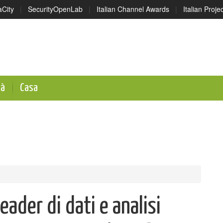
aCity
|
SecurityOpenLab
|
Italian Channel Awards
|
Italian Proj
tà
Casa
eader di dati e analisi