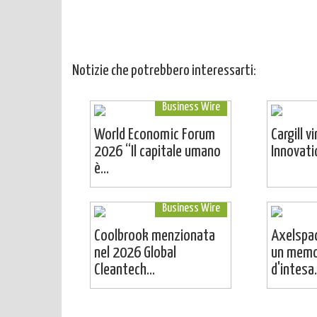
Notizie che potrebbero interessarti:
Business Wire
World Economic Forum
Cargill v
2026 “Il capitale umano
Innovat
è...
Business Wire
Coolbrook menzionata
Axelspac
nel 2026 Global
un mem
Cleantech...
d'intesa.