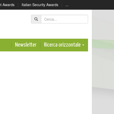
ect Awards
|
Italian Security Awards
|
...
Newsletter
Ricerca orizzontale