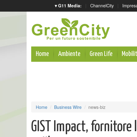
▾ G11 Media:
|
ChannelCity
|
Impres
Home
Ambiente
Green Life
Mobili
Home
Business Wire
news-biz
GIST Impact, fornitore l