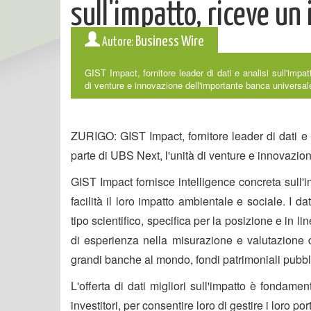
sull'impatto, riceve u
Business Wire
Autore:
GIST Impact, fornitore leader di dati e analisi sull'impa
di venture e innovazione dell'importante banca universal
ZURIGO: GIST Impact, fornitore leader di dati e 
parte di UBS Next, l'unità di venture e innovazio
GIST Impact fornisce intelligence concreta sull'i
facilità il loro impatto ambientale e sociale. I d
tipo scientifico, specifica per la posizione e in li
di esperienza nella misurazione e valutazione d
grandi banche al mondo, fondi patrimoniali pubbl
L'offerta di dati migliori sull'impatto è fondam
investitori, per consentire loro di gestire i loro port