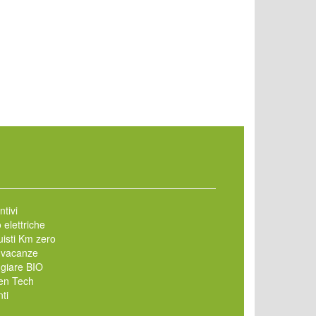
ntivi
 elettriche
isti Km zero
 vacanze
giare BIO
en Tech
ti