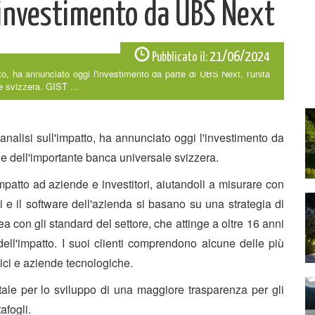
n investimento da UBS Next
21/06/2024
Pubblicato il:
tto, ha annunciato oggi l'investimento da parte di UBS Next, l'unità
e svizzera. GIST ...
analisi sull'impatto, ha annunciato oggi l'investimento da
ne dell'importante banca universale svizzera.
mpatto ad aziende e investitori, aiutandoli a misurare con
ati e il software dell'azienda si basano su una strategia di
nea con gli standard del settore, che attinge a oltre 16 anni
ell'impatto. I suoi clienti comprendono alcune delle più
ici e aziende tecnologiche.
entale per lo sviluppo di una maggiore trasparenza per gli
afogli.