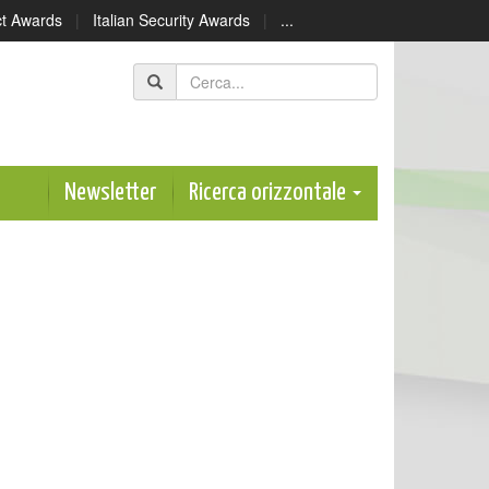
ect Awards
|
Italian Security Awards
|
...
Newsletter
Ricerca orizzontale