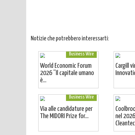
Notizie che potrebbero interessarti:
Business Wire
World Economic Forum
Cargill v
2026 “Il capitale umano
Innovat
è...
Business Wire
Via alle candidature per
Coolbro
The MIDORI Prize for...
nel 2026
Cleantech