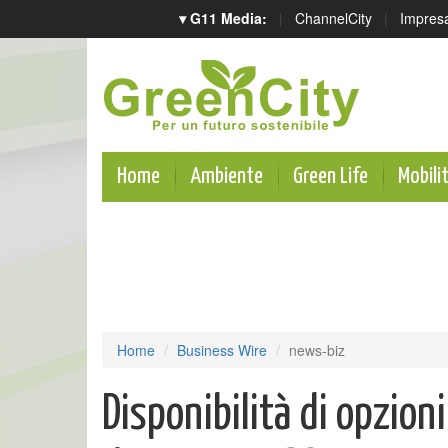
▾ G11 Media:
|
ChannelCity
|
Impres
Home
Ambiente
Green Life
Mobili
Home
Business Wire
news-biz
Disponibilità di opzion