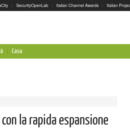
aCity
|
SecurityOpenLab
|
Italian Channel Awards
|
Italian Proj
tà
Casa
i con la rapida espansione