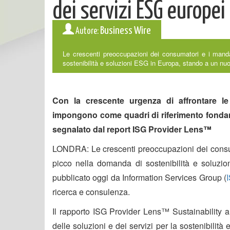
dei servizi ESG europei
Business Wire
Autore:
Le crescenti preoccupazioni dei consumatori e i mand
sostenibilità e soluzioni ESG in Europa, stando a un nuov
Con la crescente urgenza di affrontare le 
impongono come quadri di riferimento fonda
segnalato dal report ISG Provider Lens™
LONDRA: Le crescenti preoccupazioni dei consum
picco nella domanda di sostenibilità e soluzi
pubblicato oggi da Information Services Group (
ricerca e consulenza.
Il rapporto ISG Provider Lens™ Sustainability 
delle soluzioni e dei servizi per la sostenibilit