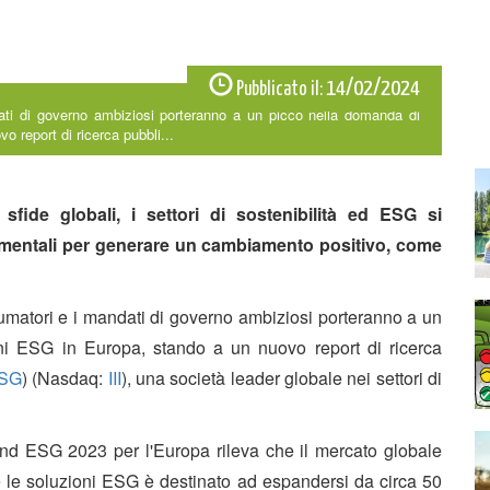
14/02/2024
Pubblicato il:
ati di governo ambiziosi porteranno a un picco nella domanda di
o report di ricerca pubbli...
sfide globali, i settori di sostenibilità ed ESG si
mentali per generare un cambiamento positivo, come
atori e i mandati di governo ambiziosi porteranno a un
oni ESG in Europa, stando a un nuovo report di ricerca
ISG
) (Nasdaq:
III
), una società leader globale nei settori di
and ESG 2023 per l'Europa rileva che il mercato globale
à e le soluzioni ESG è destinato ad espandersi da circa 50