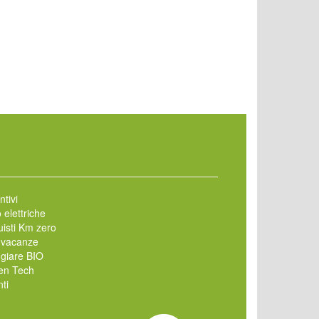
ntivi
 elettriche
isti Km zero
 vacanze
giare BIO
en Tech
ti