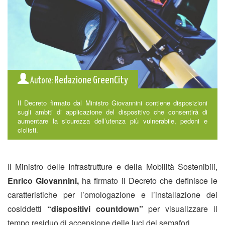
Redazione GreenCity
Autore:
Il Decreto firmato dal Ministro Giovannini contiene disposizioni
sugli ambiti di applicazione del dispositivo che consentirà di
aumentare la sicurezza dell’utenza più vulnerabile, pedoni e
ciclisti.
Il Ministro delle Infrastrutture e della Mobilità Sostenibili,
Enrico Giovannini,
ha firmato il Decreto che definisce le
caratteristiche per l’omologazione e l’installazione dei
cosiddetti
“dispositivi countdown”
per visualizzare il
tempo residuo di accensione delle luci dei semafori.