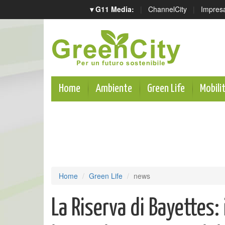
▾ G11 Media:
|
ChannelCity
|
Impres
Home
Ambiente
Green Life
Mobili
Home
Green Life
news
La Riserva di Bayettes: