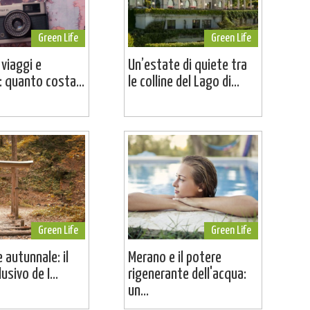
Green Life
Green Life
 viaggi e
Un’estate di quiete tra
 quanto costa...
le colline del Lago di...
Green Life
Green Life
 autunnale: il
Merano e il potere
usivo de I...
rigenerante dell'acqua:
un...