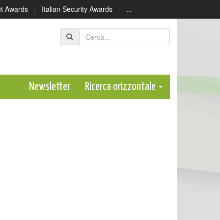
ect Awards
|
Italian Security Awards
|
...
Newsletter
Ricerca orizzontale