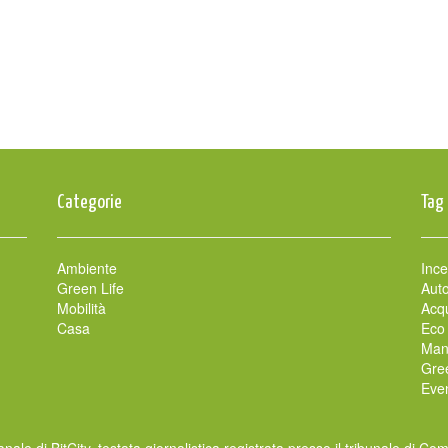
Categorie
Tag
Ambiente
Ince
Green Life
Auto
Mobilità
Acqu
Casa
Eco
Man
Gre
Even
nale di BitCity, testata giornalistica registrata presso il tribunale di Co