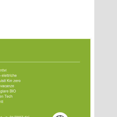
ntivi
 elettriche
isti Km zero
 vacanze
giare BIO
en Tech
ti
mo , n. 21/2007 del