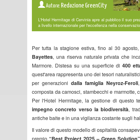
Redazione GreenCity
Autore:
L'Hotel Hermitage di Cervinia apre al pubblico il suo pr
a livello internazionale per l'eccellenza nella conservaz
Per tutta la stagione estiva, fino al 30 agosto
Bayettes
, una riserva naturale privata che inc
Marmore. Distesa su una superficie di
400 ett
quest'area rappresenta uno dei tesori naturalistici 
per generazioni
dalla famiglia Neyroz-Feroli
composta da camosci, stambecchi e marmotte, co
Per l'Hotel Hermitage, la gestione di questo t
impegno concreto verso la biodiversità
, tra
antiche baite e in una vigilanza costante sugli habi
Il valore di questo modello di ospitalità consape
premio
“Best Project 2025 – Green Solution