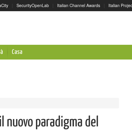
aCity
|
SecurityOpenLab
|
Italian Channel Awards
|
Italian Proj
tà
Casa
 il nuovo paradigma del