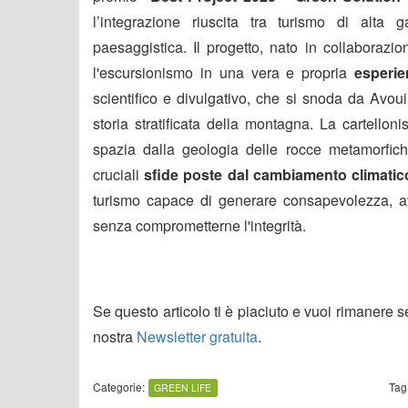
l’integrazione riuscita tra turismo di alta
paesaggistica. Il progetto, nato in collaborazi
l'escursionismo in una vera e propria
esperi
scientifico e divulgativo, che si snoda da Avoui
storia stratificata della montagna. La cartelloni
spazia dalla geologia delle rocce metamorfiche
cruciali
sfide poste dal cambiamento climatic
turismo capace di generare consapevolezza, av
senza comprometterne l'integrità.
Se questo articolo ti è piaciuto e vuoi rimanere 
nostra
Newsletter gratuita
.
Categorie:
Tag
GREEN LIFE