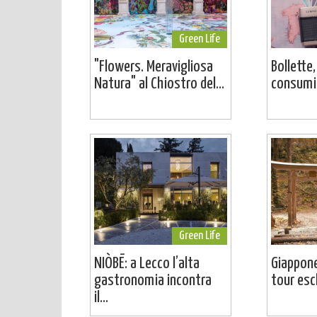
Green Life
"Flowers. Meravigliosa
Bollette,
Natura" al Chiostro del...
consumi:
Green Life
NIÒBĒ: a Lecco l’alta
Giappone
gastronomia incontra
tour escl
il...