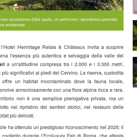
ezioso ecosistema d'alta quota, un patrimonio naturalistico premiato
ione ambientale.
, l’Hotel Hermitage Relais & Châteaux invita a scoprire
arna l'essenza più autentica e selvaggia della valle del
ari
a un'altitudine compresa tra i 2.000 e i 3.300 metri,
più significativi ai piedi del Cervino. La riserva, custodita
, offre un habitat incontaminato dove la fauna locale,
nvive armoniosamente con una flora alpina ricca e rara.
erritorio non è una semplice prerogativa privata, ma un
dotto nel ripristino dei sentieri storici, nel restauro delle
tat più delicati.
vole ha ottenuto un prestigioso riconoscimento nel 2025: il
”
conferito durante l’Ecoluxury Fair di Roma, che attesta