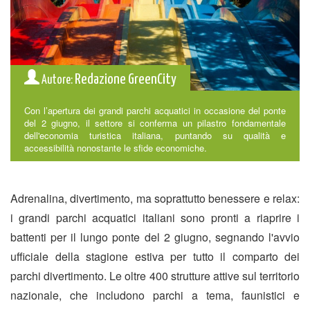
Redazione GreenCity
Autore:
Con l’apertura dei grandi parchi acquatici in occasione del ponte
del 2 giugno, il settore si conferma un pilastro fondamentale
dell'economia turistica italiana, puntando su qualità e
accessibilità nonostante le sfide economiche.
Adrenalina, divertimento, ma soprattutto benessere e relax:
i grandi parchi acquatici italiani sono pronti a riaprire i
battenti per il lungo ponte del 2 giugno, segnando l'avvio
ufficiale della stagione estiva per tutto il comparto dei
parchi divertimento. Le oltre 400 strutture attive sul territorio
nazionale, che includono parchi a tema, faunistici e