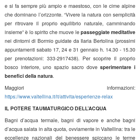
e si fa sempre più ampio e maestoso, con le cime alpine
che dominano l’orizzonte. “Vivere la natura con semplicità
per ritrovare il proprio equilibrio naturale, camminando
insieme” è lo spirito che muove le
passeggiate meditative
nei dintorni di Bormio guidate da Ilaria Bertolina (prossimi
appuntamenti sabato 17, 24 e 31 gennaio h. 14.30 - 15.30
per prenotazioni: 333-2917438). Per scoprire il proprio
bosco interiore, uno spazio sacro dove
sperimentare i
benefici della natura
.
Maggiori informazioni:
https://www.valtellina.it/it/attivita/esperienze-relax
IL POTERE TAUMATURGICO DELL’ACQUA
Bagni d’acqua termale, bagni di vapore e anche bagni
d’acqua salata in alta quota, ovviamente in Valtellina: tra le
eccellenze nazionali del benessere spiccano le terme