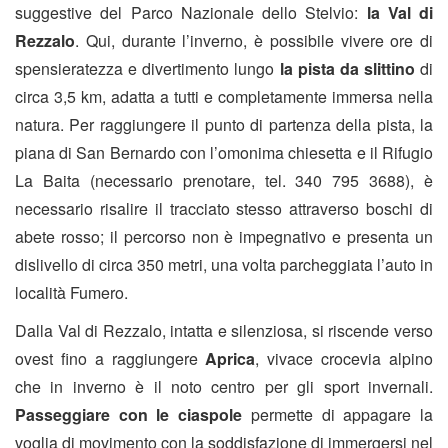
suggestive del Parco Nazionale dello Stelvio:
la Val di
Rezzalo
. Qui, durante l’inverno, è possibile vivere ore di
spensieratezza e divertimento lungo
la pista da slittino
di
circa 3,5 km, adatta a tutti e completamente immersa nella
natura. Per raggiungere il punto di partenza della pista, la
piana di San Bernardo con l’omonima chiesetta e il Rifugio
La Baita (necessario prenotare, tel. 340 795 3688), è
necessario risalire il tracciato stesso attraverso boschi di
abete rosso; il percorso non è impegnativo e presenta un
dislivello di circa 350 metri, una volta parcheggiata l’auto in
località Fumero.
Dalla Val di Rezzalo, intatta e silenziosa, si riscende verso
ovest fino a raggiungere
Aprica
, vivace crocevia alpino
che in inverno è il noto centro per gli sport invernali.
Passeggiare con le ciaspole
permette di appagare la
voglia di movimento con la soddisfazione di immergersi nel