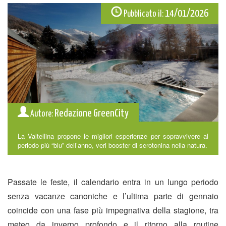
14/01/2026
Pubblicato il:
Redazione GreenCity
Autore:
La Valtellina propone le migliori esperienze per sopravvivere al
periodo più “blu” dell’anno, veri booster di serotonina nella natura.
Passate le feste, il calendario entra in un lungo periodo
senza vacanze canoniche e l’ultima parte di gennaio
coincide con una fase più impegnativa della stagione, tra
meteo da inverno profondo e il ritorno alla routine