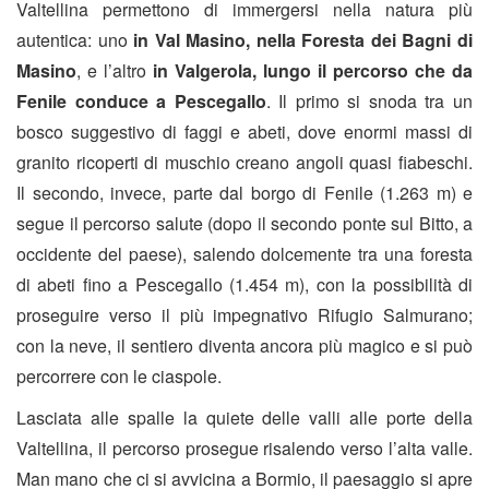
Valtellina permettono di immergersi nella natura più
autentica: uno
in Val Masino, nella Foresta dei Bagni di
Masino
, e l’altro
in Valgerola, lungo il percorso che da
Fenile conduce a Pescegallo
. Il primo si snoda tra un
bosco suggestivo di faggi e abeti, dove enormi massi di
granito ricoperti di muschio creano angoli quasi fiabeschi.
Il secondo, invece, parte dal borgo di Fenile (1.263 m) e
segue il percorso salute (dopo il secondo ponte sul Bitto, a
occidente del paese), salendo dolcemente tra una foresta
di abeti fino a Pescegallo (1.454 m), con la possibilità di
proseguire verso il più impegnativo Rifugio Salmurano;
con la neve, il sentiero diventa ancora più magico e si può
percorrere con le ciaspole.
Lasciata alle spalle la quiete delle valli alle porte della
Valtellina, il percorso prosegue risalendo verso l’alta valle.
Man mano che ci si avvicina a Bormio, il paesaggio si apre