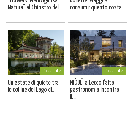
"Flowers. Meravigliosa
Bollette, viaggi e
Natura" al Chiostro del...
consumi: quanto costa...
Green Life
Green Life
Un’estate di quiete tra
NIÒBĒ: a Lecco l’alta
le colline del Lago di...
gastronomia incontra
il...