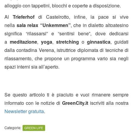
alloggio con tappetini, blocchi e coperte a disposizione.
Al
Trieferhof
di Castelrotto, infine, la pace si vive
nella
sala relax “Unkemmen”
, che in dialetto altoatesino
significa “rilassarsi” e “sentirsi bene”, dove dedicarsi
a
meditazione
,
yoga
,
stretching
o
ginnastica
, guidati
dalla contadina Verena, istruttrice diplomata di tecniche di
rilassamento, che propone un programma vario sia negli
spazi interni sia all’aperto.
Se questo articolo ti è piaciuto e vuoi rimanere sempre
informato con le notizie di
GreenCity.it
iscriviti alla nostra
Newsletter gratuita
.
Categorie:
GREEN LIFE