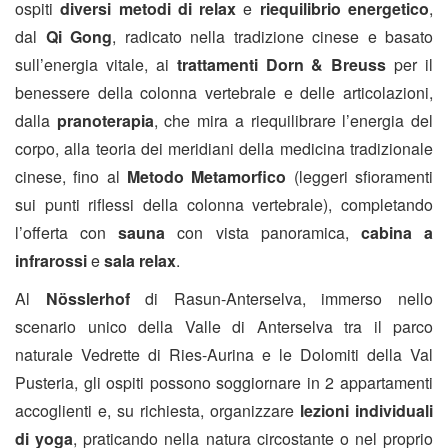
ospiti
diversi metodi di relax
e
riequilibrio energetico
,
dal
Qi Gong
, radicato nella tradizione cinese e basato
sull’energia vitale, ai
trattamenti Dorn & Breuss
per il
benessere della colonna vertebrale e delle articolazioni,
dalla
pranoterapia
, che mira a riequilibrare l’energia del
corpo, alla teoria dei meridiani della medicina tradizionale
cinese, fino al
Metodo Metamorfico
(leggeri sfioramenti
sui punti riflessi della colonna vertebrale), completando
l’offerta con
sauna
con vista panoramica,
cabina a
infrarossi
e
sala relax
.
Al
Nösslerhof
di Rasun-Anterselva, immerso nello
scenario unico della Valle di Anterselva tra il parco
naturale Vedrette di Ries-Aurina e le Dolomiti della Val
Pusteria, gli ospiti possono soggiornare in 2 appartamenti
accoglienti e, su richiesta, organizzare
lezioni individuali
di yoga
, praticando nella natura circostante o nel proprio