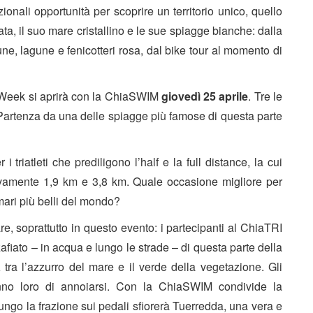
zionali opportunità per scoprire un territorio unico, quello
a, il suo mare cristallino e le sue spiagge bianche: dalla
ne, lagune e fenicotteri rosa, dal bike tour al momento di
 Week si aprirà con la ChiaSWIM
giovedì 25 aprile
. Tre le
Partenza da una delle spiagge più famose di questa parte
triatleti che prediligono l’half e la full distance, la cui
tivamente 1,9 km e 3,8 km. Quale occasione migliore per
mari più belli del mondo?
are, soprattutto in questo evento: i partecipanti al ChiaTRI
afiato – in acqua e lungo le strade – di questa parte della
a
tra l’azzurro del mare e il verde della vegetazione. Gli
ranno loro di annoiarsi. Con la ChiaSWIM condivide la
ngo la frazione sui pedali sfiorerà Tuerredda, una vera e