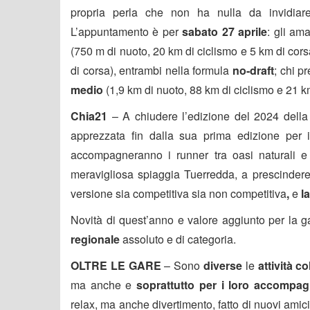
propria perla che non ha nulla da invidiare
L’appuntamento è per
sabato 27 aprile
: gli am
(750 m di nuoto, 20 km di ciclismo e 5 km di cors
di corsa), entrambi nella formula
no-draft
; chi p
medio
(1,9 km di nuoto, 88 km di ciclismo e 21 k
Chia21
– A chiudere l’edizione del 2024 dell
apprezzata fin dalla sua prima edizione per i 
accompagneranno i runner tra oasi naturali e 
meravigliosa spiaggia Tuerredda, a prescindere
versione sia competitiva sia non competitiva
,
e
l
Novità di quest’anno e valore aggiunto per la 
regionale
assoluto e di categoria.
OLTRE LE GARE
– Sono
diverse
le
attività co
ma anche e
soprattutto per i loro accompag
relax, ma anche divertimento, fatto di nuovi amici