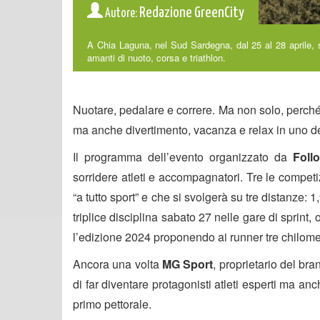
Redazione GreenCity
Autore:
A Chia Laguna, nel Sud Sardegna, dal 25 al 28 aprile, s
amanti di nuoto, corsa e triathlon.
Nuotare, pedalare e correre. Ma non solo, perché
ma anche divertimento, vacanza e relax in uno de
Il programma dell’evento organizzato da
Foll
sorridere atleti e accompagnatori. Tre le competiz
“a tutto sport” e che si svolgerà su tre distanze: 1,
triplice disciplina sabato 27 nelle gare di sprint,
l’edizione 2024 proponendo ai runner tre chilome
Ancora una volta
MG Sport
, proprietario del b
di far diventare protagonisti atleti esperti ma a
primo pettorale.