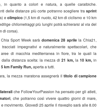
, in quanto a colori e natura, a quelle caraibiche.
anti delle distanze più corte potranno scegliere tra
sprint
a) e
olimpico
(1,5 km di nuoto, 42 km di ciclismo e 10 km
redilige chilometraggi più lunghi potrà schierarsi al via del
m di corsa).
a Chia Sport Week sarà
domenica 28 aprile
la Chia21,
tracciati impegnativi e naturalmente spettacolari, che
aree di macchia mediterranea in fiore, tra le quali la
 dalla distanza scelta: la mezza di
21 km,
la
10 km,
in
a 5 km Family Run,
aperta a tutti.
gara, la mezza maratona assegnerà il
titolo di campione
llaterali
che FollowYourPassion ha pensato per gli atleti,
natori
, che potranno così vivere quattro giorni di mare,
 e movimento. Giovedì 25 aprile il risveglio sarà alle 8.00