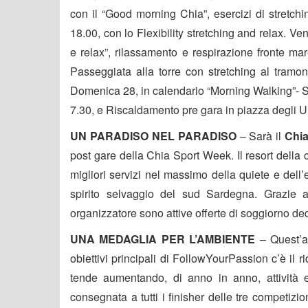
con il “Good morning Chia”, esercizi di stretchi
18.00, con lo Flexibility stretching and relax. Ve
e relax”, rilassamento e respirazione fronte ma
Passeggiata alla torre con stretching al tramon
Domenica 28, in calendario “Morning Walking”- Sco
7.30, e Riscaldamento pre gara in piazza degli Uli
UN PARADISO NEL PARADISO
– Sarà il
Chi
post gare della Chia Sport Week. Il resort della co
migliori servizi nel massimo della quiete e dell’
spirito selvaggio del sud Sardegna. Grazie a
organizzatore sono attive offerte di soggiorno dedi
UNA MEDAGLIA PER L’AMBIENTE
– Quest’a
obiettivi principali di FollowYourPassion c’è il r
tende aumentando, di anno in anno, attività 
consegnata a tutti i finisher delle tre competiz