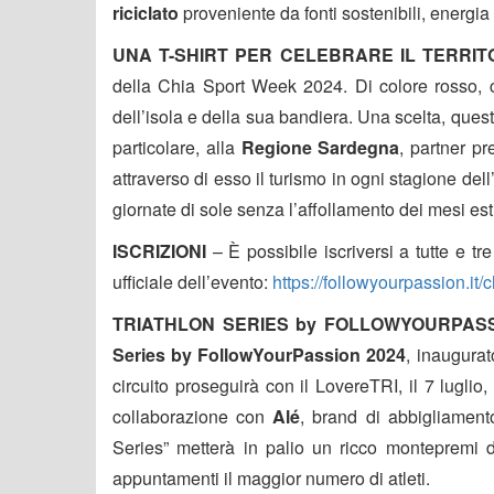
riciclato
proveniente da fonti sostenibili, energia
UNA T-SHIRT PER CELEBRARE IL TERRIT
della Chia Sport Week 2024. Di colore rosso, c
dell’isola e della sua bandiera. Una scelta, questa
particolare, alla
Regione Sardegna
, partner p
attraverso di esso il turismo in ogni stagione dell’
giornate di sole senza l’affollamento dei mesi esti
ISCRIZIONI
– È possibile iscriversi a tutte e 
ufficiale dell’evento:
https://followyourpassion.it/
TRIATHLON SERIES by FOLLOWYOURPAS
Series by FollowYourPassion 2024
, inaugurat
circuito proseguirà con il LovereTRI, il 7 luglio,
collaborazione con
Alé
, brand di abbigliamento
Series” metterà in palio un ricco montepremi d
appuntamenti il maggior numero di atleti.