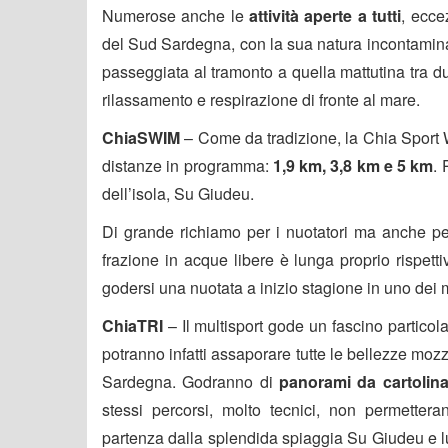
Numerose anche le
attività aperte a tutti
, ecce
del Sud Sardegna, con la sua natura incontaminat
passeggiata al tramonto a quella mattutina tra du
rilassamento e respirazione di fronte al mare.
ChiaSWIM
– Come da tradizione, la Chia Sport
distanze in programma:
1,9 km, 3,8 km e 5 km
. 
dell’isola, Su Giudeu.
Di grande richiamo per i nuotatori ma anche per i 
frazione in acque libere è lunga proprio rispet
godersi una nuotata a inizio stagione in uno dei 
ChiaTRI
– Il multisport gode un fascino particol
potranno infatti assaporare tutte le bellezze mozz
Sardegna. Godranno di
panorami da cartolin
stessi percorsi, molto tecnici, non permette
partenza dalla splendida spiaggia Su Giudeu e lu