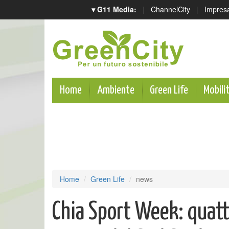
▾ G11 Media:
|
ChannelCity
|
Impres
Home
Ambiente
Green Life
Mobili
Home
Green Life
news
Chia Sport Week: quattr