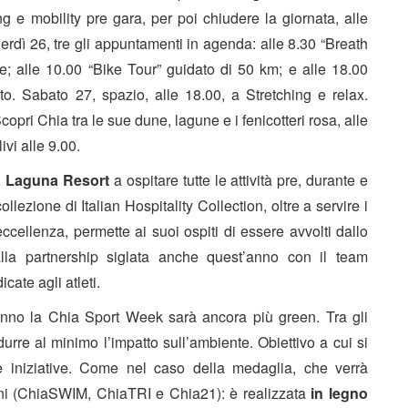
ng e mobility pre gara, per poi chiudere la giornata, alle
nerdì 26, tre gli appuntamenti in agenda: alle 8.30 “Breath
re; alle 10.00 “Bike Tour” guidato di 50 km; e alle 18.00
to. Sabato 27, spazio, alle 18.00, a Stretching e relax.
pri Chia tra le sue dune, lagune e i fenicotteri rosa, alle
vi alle 9.00.
a Laguna Resort
a ospitare tutte le attività pre, durante e
llezione di Italian Hospitality Collection, oltre a servire i
eccellenza, permette ai suoi ospiti di essere avvolti dallo
lla partnership siglata anche quest’anno con il team
cate agli atleti.
nno la Chia Sport Week sarà ancora più green. Tra gli
idurre al minimo l’impatto sull’ambiente. Obiettivo a cui si
e iniziative. Come nel caso della medaglia, che verrà
ioni (ChiaSWIM, ChiaTRI e Chia21): è realizzata
in legno