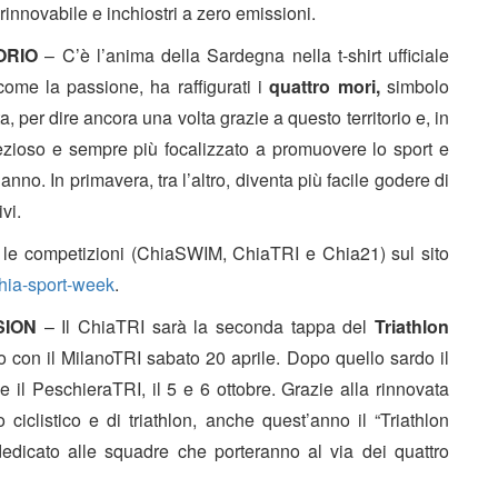
 rinnovabile e inchiostri a zero emissioni.
ORIO
– C’è l’anima della Sardegna nella t-shirt ufficiale
ome la passione, ha raffigurati i
quattro mori,
simbolo
, per dire ancora una volta grazie a questo territorio e, in
rezioso e sempre più focalizzato a promuovere lo sport e
anno. In primavera, tra l’altro, diventa più facile godere di
vi.
tre le competizioni (ChiaSWIM, ChiaTRI e Chia21) sul sito
chia-sport-week
.
SION
– Il ChiaTRI sarà la seconda tappa del
Triathlon
o con il MilanoTRI sabato 20 aprile. Dopo quello sardo il
 e il PeschieraTRI, il 5 e 6 ottobre. Grazie alla rinnovata
 ciclistico e di triathlon, anche quest’anno il “Triathlon
edicato alle squadre che porteranno al via dei quattro