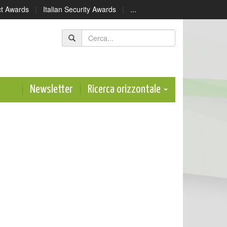
ect Awards
|
Italian Security Awards
|
...
Newsletter
Ricerca orizzontale