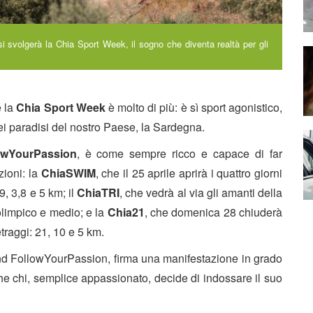
i svolgerà la Chia Sport Week, il sogno che diventa realtà per gli
 la
Chia Sport Week
è molto di più: è sì sport agonistico,
i paradisi del nostro Paese, la Sardegna.
owYourPassion
, è come sempre ricco e capace di far
ioni: la
ChiaSWIM
, che il 25 aprile aprirà i quattro giorni
9, 3,8 e 5 km; il
ChiaTRI
, che vedrà al via gli amanti della
 olimpico e medio; e la
Chia21
, che domenica 28 chiuderà
traggi: 21, 10 e 5 km.
rand FollowYourPassion, firma una manifestazione in grado
nche chi, semplice appassionato, decide di indossare il suo