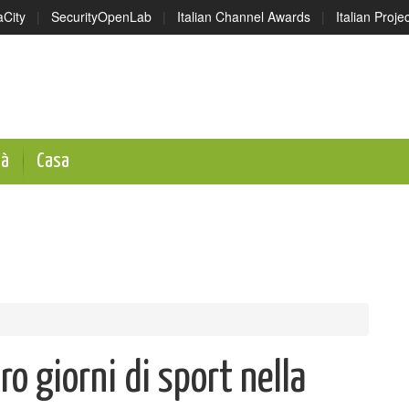
aCity
|
SecurityOpenLab
|
Italian Channel Awards
|
Italian Proj
tà
Casa
o giorni di sport nella