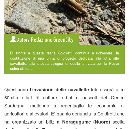
Redazione GreenCity
Autore:
Di fronte a questa realtà Coldiretti continua a richiedere, la
costituzione di una unità di progetto dedicata alla lotta alle
cavallette, alla stessa stregua di quella attivata per la Peste
suina africana.
Quest’anno
l’invasione delle cavallette
interesserà oltre
50mila ettari di colture, erbai e pascoli del Centro
Sardegna, mettendo a repentaglio le economie di
agricoltori e allevatori. E’ quanto denuncia la Coldiretti che
ha organizzato un blitz
a Noragugume (Nuoro)
scelta