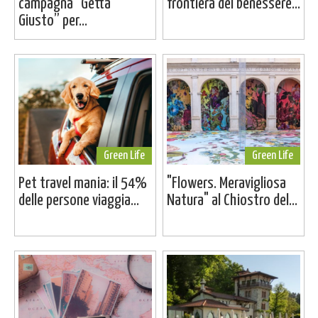
campagna “Getta
frontiera del benessere...
Giusto” per...
Green Life
Green Life
Pet travel mania: il 54%
"Flowers. Meravigliosa
delle persone viaggia...
Natura" al Chiostro del...