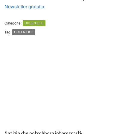
Newsletter gratuita
.
Categorie:
GREEN LIFE
Tag:
GREEN LIFE
Notizie che potrebbero interessarti: