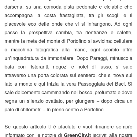
darsena, su una comoda pista pedonale e ciclabile che
accompagna la costa frastagliata, tra gli scogli e il
piacevole eco delle onde che vi si infrangono. Ad ogni
passo la prospettiva cambia, tra rientranze e calette,
mentre la meta del monte di Portofino si avvicina: cellulare
o macchina fotografica alla mano, ogni scorcio offre
un’inquadratura da immortalare! Dopo Paraggi, minuscola
baia con ristoranti, negozi e hotel di lusso, si sale
attraverso una porta colorata sul sentiero, che si trova sul
lato a monte e qui inizia la vera Passeggiata dei Baci. Si
sale dolcemente camminando nel bosco, profumato e dove
regna un silenzio ovattato, per giungere – dopo circa un
paio di chilometri – in pieno centro a Portofino.
Se questo articolo ti è piaciuto e vuoi rimanere sempre
informato con le notizie di
GreenCity.it
iscriviti alla nostra