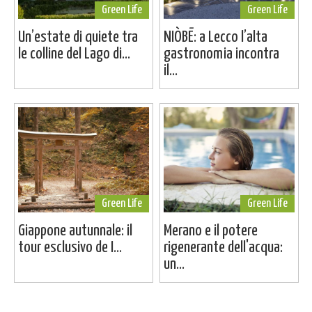
Green Life
Green Life
Un’estate di quiete tra
NIÒBĒ: a Lecco l’alta
le colline del Lago di...
gastronomia incontra
il...
Green Life
Green Life
Giappone autunnale: il
Merano e il potere
tour esclusivo de I...
rigenerante dell'acqua:
un...