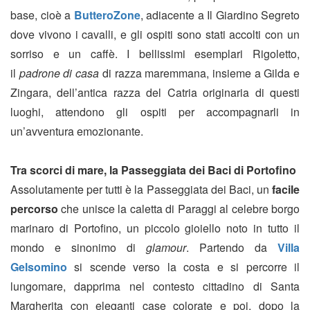
base, cioè a
ButteroZone
, adiacente a Il Giardino Segreto
dove vivono i cavalli, e gli ospiti sono stati accolti con un
sorriso e un caffè. I bellissimi esemplari Rigoletto,
il
padrone di casa
di razza maremmana, insieme a Gilda e
Zingara, dell’antica razza del Catria originaria di questi
luoghi, attendono gli ospiti per accompagnarli in
un’avventura emozionante.
Tra scorci di mare, la Passeggiata dei Baci di Portofino
Assolutamente per tutti è la Passeggiata dei Baci, un
facile
percorso
che unisce la caletta di Paraggi al celebre borgo
marinaro di Portofino, un piccolo gioiello noto in tutto il
mondo e sinonimo di
glamour
. Partendo da
Villa
Gelsomino
si scende verso la costa e si percorre il
lungomare, dapprima nel contesto cittadino di Santa
Margherita con eleganti case colorate e poi, dopo la