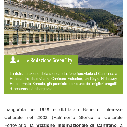
Redazione GreenCity
Autore:
La ristrutturazione della storica stazione ferroviaria di Canfranc, a
Huesca, ha dato vita al Canfranc Estación, un Royal Hideaway
Hotel firmato Barceló, già premiato come uno dei migliori progetti
di sostenibilità alberghiera.
Inaugurata nel 1928 e dichiarata Bene di Interesse
Culturale nel 2002 (Patrimonio Storico e Culturale
Ferroviario) la
Stazione Internazionale di Canfranc
, a