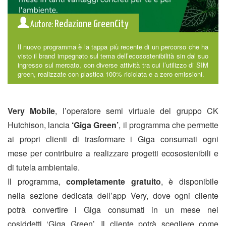
Redazione GreenCity
Autore:
Il nuovo programma è la tappa più recente di un percorso che ha
visto il brand impegnato sul tema dell’ecosostenibilità sin dal suo
ingresso sul mercato, con diverse attività tra cui l’utilizzo di SIM
green, realizzate con plastica 100% riciclata e a zero emissioni.
Very Mobile
, l’operatore semi virtuale del gruppo CK
Hutchison, lancia
‘Giga Green’
, il programma che permette
ai propri clienti di trasformare i Giga consumati ogni
mese per contribuire a realizzare progetti ecosostenibili e
di tutela ambientale.
Il programma,
completamente gratuito
, è disponibile
nella sezione dedicata dell’app Very, dove ogni cliente
potrà convertire i Giga consumati in un mese nei
cosiddetti ‘Giga Green’. Il cliente potrà scegliere come