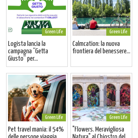
Green Life
Green Life
Logista lancia la
Calmcation: la nuova
campagna “Getta
frontiera del benessere...
Giusto” per...
Green Life
Green Life
Pet travel mania: il 54%
"Flowers. Meravigliosa
delle persone viaggia...
Natura" al Chiostro del...