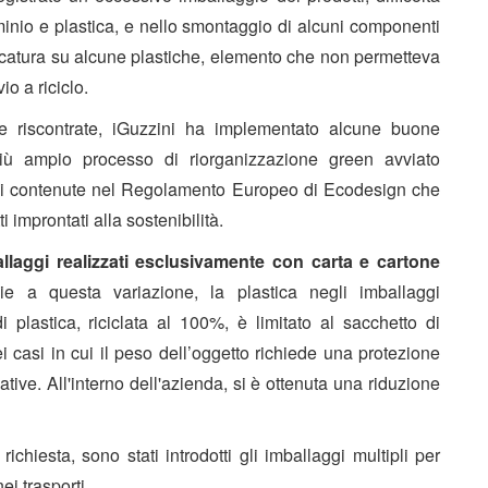
minio e plastica, e nello smontaggio di alcuni componenti
marcatura su alcune plastiche, elemento che non permetteva
io a riciclo.
nze riscontrate, iGuzzini ha implementato alcune buone
più ampio processo di riorganizzazione green avviato
ioni contenute nel Regolamento Europeo di Ecodesign che
i improntati alla sostenibilità.
llaggi realizzati esclusivamente con carta e cartone
zie a questa variazione, la plastica negli imballaggi
i plastica, riciclata al 100%, è limitato al sacchetto di
i casi in cui il peso dell’oggetto richiede una protezione
tive. All'interno dell'azienda, si è ottenuta una riduzione
richiesta, sono stati introdotti gli imballaggi multipli per
ei trasporti.