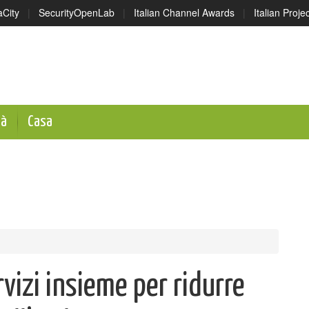
aCity
|
SecurityOpenLab
|
Italian Channel Awards
|
Italian Proj
tà
Casa
rvizi insieme per ridurre