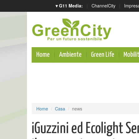
▾ G11 Media:
|
ChannelCity
|
Impres
Home
Ambiente
Green Life
Mobili
Home
Casa
news
iGuzzini ed Ecolight Se