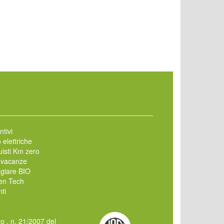
ntivi
 elettriche
isti Km zero
 vacanze
giare BIO
en Tech
ti
mo , n. 21/2007 del