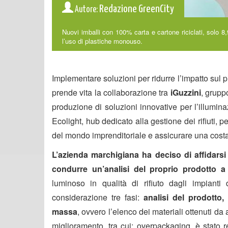
Redazione GreenCity
Autore:
Nuovi imballi con 100% carta e cartone riciclati, solo 8
l’uso di plastiche monouso.
Implementare soluzioni per ridurre l’impatto sul p
prende vita la collaborazione tra
iGuzzini
, grupp
produzione di soluzioni innovative per l’illumin
Ecolight, hub dedicato alla gestione dei rifiuti, 
del mondo imprenditoriale e assicurare una costa
L’azienda marchigiana ha deciso di affidarsi
condurre un’analisi del proprio prodotto a 
luminoso in qualità di rifiuto dagli impianti 
considerazione tre fasi:
analisi del prodotto
massa
, ovvero l’elenco dei materiali ottenuti d
miglioramento, tra cui: overpackaging, è stato re