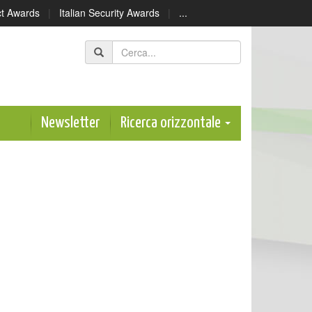
ect Awards
|
Italian Security Awards
|
...
Newsletter
Ricerca orizzontale