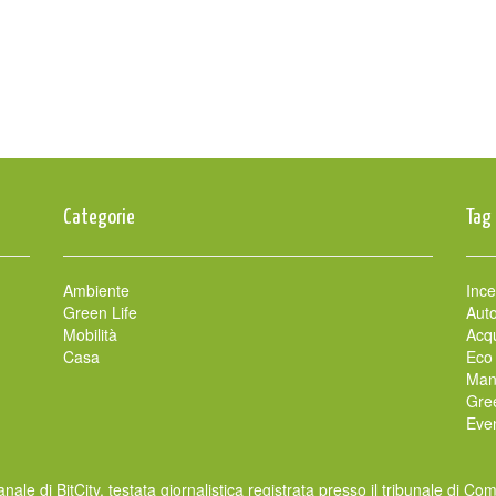
Categorie
Tag
Ambiente
Ince
Green Life
Auto
Mobilità
Acqu
Casa
Eco
Man
Gre
Even
nale di BitCity, testata giornalistica registrata presso il tribunale di Co