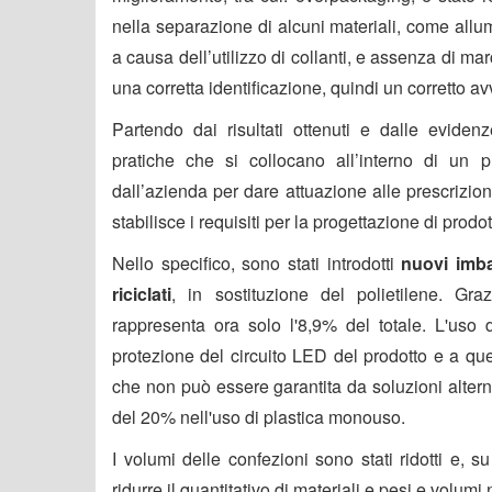
nella separazione di alcuni materiali, come allu
a causa dell’utilizzo di collanti, e assenza di 
una corretta identificazione, quindi un corretto avv
Partendo dai risultati ottenuti e dalle evide
pratiche che si collocano all’interno di un 
dall’azienda per dare attuazione alle prescriz
stabilisce i requisiti per la progettazione di prodott
Nello specifico, sono stati introdotti
nuovi imba
riciclati
, in sostituzione del polietilene. Gra
rappresenta ora solo l'8,9% del totale. L'uso d
protezione del circuito LED del prodotto e a que
che non può essere garantita da soluzioni alterna
del 20% nell'uso di plastica monouso.
I volumi delle confezioni sono stati ridotti e, su 
ridurre il quantitativo di materiali e pesi e volumi n