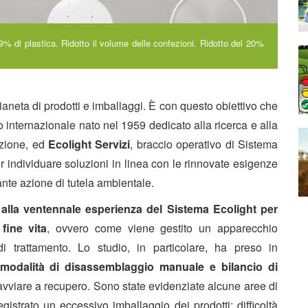
,9% di plastica. Ridotto il volume delle confezioni. Ridotto del 20%
ianeta di prodotti e imballaggi. È con questo obiettivo che
o internazionale nato nel 1959 dedicato alla ricerca e alla
azione, ed
Ecolight Servizi
, braccio operativo di Sistema
per individuare soluzioni in linea con le rinnovate esigenze
nte azione di tutela ambientale.
 alla ventennale esperienza del Sistema Ecolight per
fine vita
, ovvero come viene gestito un apparecchio
di trattamento. Lo studio, in particolare, ha preso in
, modalità di disassemblaggio manuale e bilancio di
a avviare a recupero. Sono state evidenziate alcune aree di
gistrato un eccessivo imballaggio dei prodotti; difficoltà