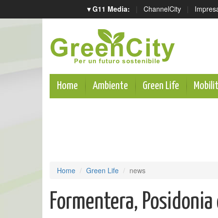
▾ G11 Media:
|
ChannelCity
|
Impres
Home
Ambiente
Green Life
Mobili
Home
Green Life
news
Formentera, Posidonia 