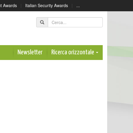
ect Awards
|
Italian Security Awards
|
...
Newsletter
Ricerca orizzontale