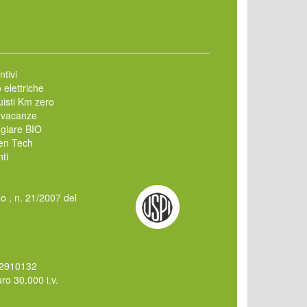
ntivi
 elettriche
isti Km zero
 vacanze
giare BIO
en Tech
ti
mo , n. 21/2007 del
62910132
o 30.000 i.v.