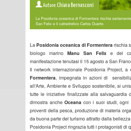
Chiara Bernasconi
Autore:
La Posidonia oceanica di Formentera rischia seriamente d
San Felix e il cattedratico Carlos Duarte.
La
Posidonia oceanica di Formentera
rischia s
biologo marino
Manu San Felix
e del cat
manifestazione tenutasi il 15 agosto a San Fran
Il network internazionale Posidonia Project, a 
Formentera
, impegnata in azioni di sensibil
all'Arte, Ambiente e Sviluppo sostenibile, si u
tutte le iniziative finalizzate alla salvaguard
dimostra anche
Oceana
con i suoi studi, ogni 
proventi della pesca, produzione di materia orga
da buona parte del turismo attratto dalla bellezza
Posidonia Project ringrazia tutti i protagonisti di