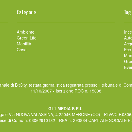
Categorie
Tag
Ambiente
Ince
Green Life
Auto
Mobilità
Acqu
Casa
Eco
Man
Gre
Even
nale di BitCity, testata giornalistica registrata presso il tribunale di Co
11/10/2007 - Iscrizione ROC n. 15698
G11 MEDIA S.R.L.
gale Via NUOVA VALASSINA, 4 22046 MERONE (CO) - P.IVA/C.F.030
rese di Como n. 03062910132 - REA n. 293834 CAPITALE SOCIALE Eur