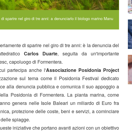
i sparire nel giro di tre anni: a denunciarlo il biologo marino Manu
eriamente di sparire nel giro di tre anni: è la denuncia del
tedratico
Carlos Duarte
, seguita da un'importante
cesc, capoluogo di Formentera.
cui partecipa anche l'
Associazione Posidonia Project
izzazione sul tema come il Posidonia Festival dedicato
nisce alla denuncia pubblica e comunica il suo appoggio a
ia della Posidonia di Formentera. La pianta marina, come
anno genera nelle Isole Baleari un miliardo di Euro fra
nica, protezione delle coste, beni e servizi, a cominciare
 delle spiagge.
 queste iniziative che portano avanti azioni con un obiettivo