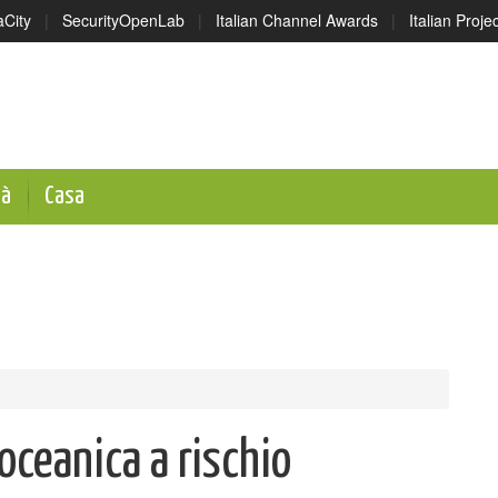
aCity
|
SecurityOpenLab
|
Italian Channel Awards
|
Italian Proj
tà
Casa
oceanica a rischio